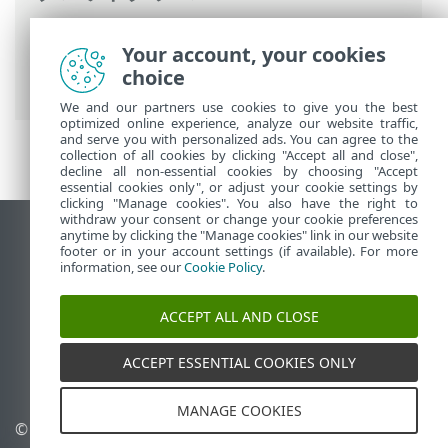
ESETオンラインヘルプ
>
ESET Small
Your account, your cookies
Business Security
>
FAQ
> 詳細設定をロ
choice
ック解除する方法
We and our partners use cookies to give you the best
optimized online experience, analyze our website traffic,
and serve you with personalized ads. You can agree to the
collection of all cookies by clicking "Accept all and close",
decline all non-essential cookies by choosing "Accept
essential cookies only", or adjust your cookie settings by
clicking "Manage cookies". You also have the right to
withdraw your consent or change your cookie preferences
anytime by clicking the "Manage cookies" link in our website
デスクトップサイトの表示
footer or in your account settings (if available). For more
End of Life
information, see our
Cookie Policy
.
ESETナレッジベース
ACCEPT ALL AND CLOSE
ESETフォーラム
ESET Status Portal
ACCEPT ESSENTIAL COOKIES ONLY
地域サポート
MANAGE COOKIES
© 1992 - 2026 ESET, spol. s
Cookieの管理