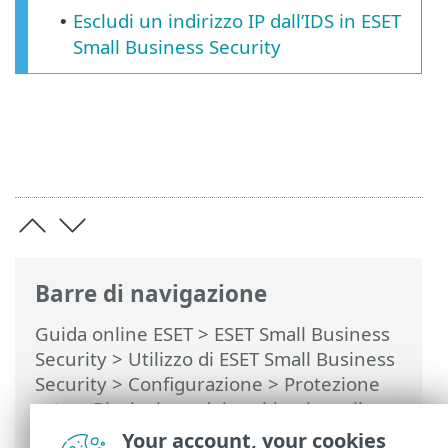
Escludi un indirizzo IP dall’IDS in ESET
•
Small Business Security
Barre di navigazione
Guida online ESET
>
ESET Small Business
Security
>
Utilizzo di ESET Small Business
Security
>
Configurazione
>
Protezione
rete
>
Risoluzione dei problemi con il
firewall
> Creazione di eccezioni a partire
Your account, your cookies