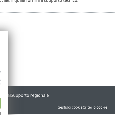
ocale, il quale fornirà il supporto tecnico.
d
h
y
y
e
o
s
e
e
Portal
Supporto regionale
Gestisci cookie
Criterio cookie