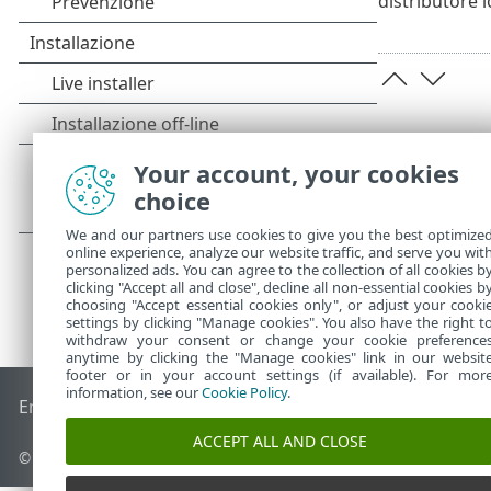
distributore l
Your account, your cookies
choice
We and our partners use cookies to give you the best optimize
online experience, analyze our website traffic, and serve you wit
personalized ads. You can agree to the collection of all cookies b
clicking "Accept all and close", decline all non-essential cookies b
choosing "Accept essential cookies only", or adjust your cooki
settings by clicking "Manage cookies". You also have the right t
withdraw your consent or change your cookie preference
anytime by clicking the "Manage cookies" link in our websit
footer or in your account settings (if available). For mor
information, see our
Cookie Policy
.
End of Life
ESET Knowledge Base
Forum ESET
ESET Status 
ACCEPT ALL AND CLOSE
© 1992 - 2026 ESET, spol. s r.o. - Tutti i diritti riservati.