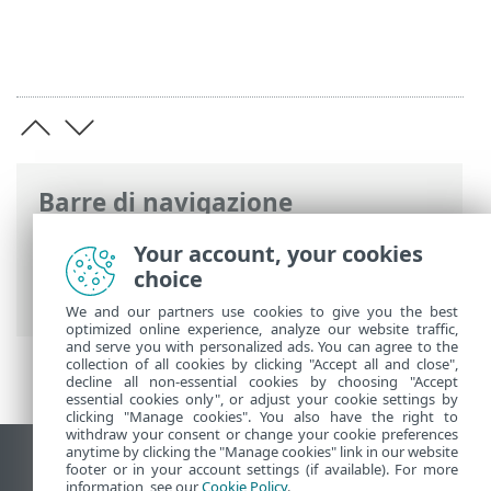
Barre di navigazione
Guida online ESET
>
ESET Small Business
Your account, your cookies
Security
>
Utilizzo di ESET Small Business
choice
Security
> Aggiornamento
We and our partners use cookies to give you the best
optimized online experience, analyze our website traffic,
and serve you with personalized ads. You can agree to the
collection of all cookies by clicking "Accept all and close",
decline all non-essential cookies by choosing "Accept
essential cookies only", or adjust your cookie settings by
clicking "Manage cookies". You also have the right to
withdraw your consent or change your cookie preferences
anytime by clicking the "Manage cookies" link in our website
Visualizza sito desktop
footer or in your account settings (if available). For more
information, see our
Cookie Policy
.