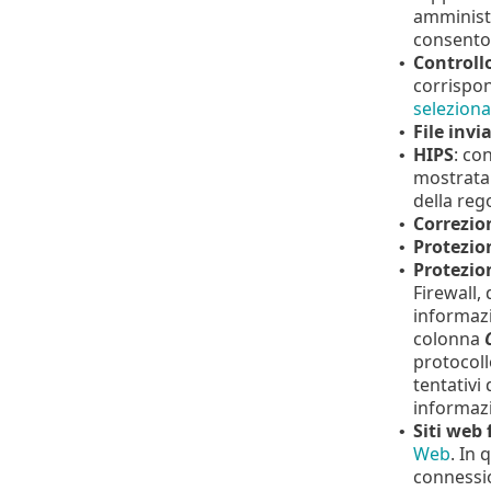
amministr
consenton
Controll
•
corrispon
seleziona
File invia
•
HIPS
: co
•
mostrata 
della reg
Correzi
•
Protezio
•
Protezion
•
Firewall,
informazi
colonna
protocollo
tentativi
informazi
Siti web f
•
Web
. In 
connessio