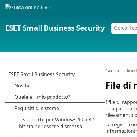
ESET Small Business Security
Guida online
File di
I file di rap
una panoramic
rilevamento d
La registrazi
informazioni v