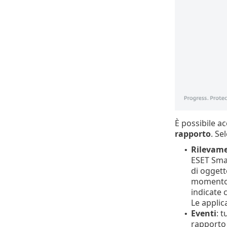
È possibile ac
rapporto
. Se
Rilevame
•
ESET Small
di oggett
momento i
indicate 
Le applic
Eventi
: 
•
rapporto 