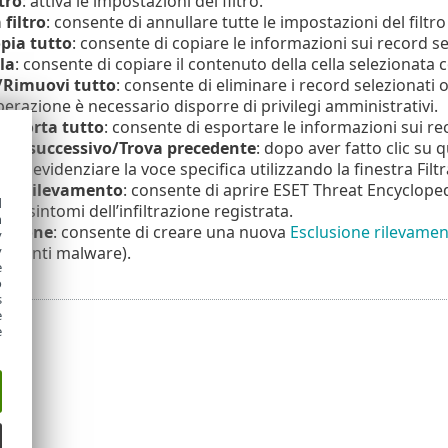
ltro
: attiva le impostazioni del filtro.
 filtro
: consente di annullare tutte le impostazioni del filtr
pia tutto
: consente di copiare le informazioni sui record se
la
: consente di copiare il contenuto della cella selezionata 
Rimuovi tutto
: consente di eliminare i record selezionati o
erazione è necessario disporre di privilegi amministrativi.
Esporta tutto
: consente di esportare le informazioni sui re
ova successivo/Trova precedente
: dopo aver fatto clic su q
 per evidenziare la voce specifica utilizzando la finestra Filt
one rilevamento
: consente di aprire ESET Threat Encycloped
d
 sui sintomi dell’infiltrazione registrata.
h
lusione
: consente di creare una nuova
Esclusione rilevamen
y
evamenti malware).
y
e
o
s
e
e