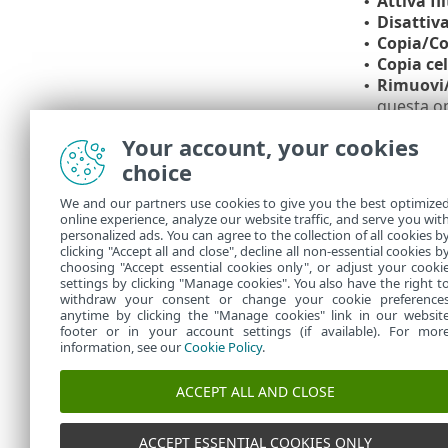
Attiva fi
•
Disattiva
•
Copia/Co
•
Copia cel
•
Rimuovi/
•
questa op
Esporta/
•
Your account, your cookies
Trova/Tr
•
choice
filtraggio
Descrizi
•
We and our partners use cookies to give you the best optimize
pericoli e
online experience, analyze our website traffic, and serve you wit
Crea esc
•
personalized ads. You can agree to the collection of all cookies b
per i ril
clicking "Accept all and close", decline all non-essential cookies b
choosing "Accept essential cookies only", or adjust your cooki
settings by clicking "Manage cookies". You also have the right t
withdraw your consent or change your cookie preference
anytime by clicking the "Manage cookies" link in our websit
footer or in your account settings (if available). For mor
information, see our
Cookie Policy
.
ACCEPT ALL AND CLOSE
ACCEPT ESSENTIAL COOKIES ONLY