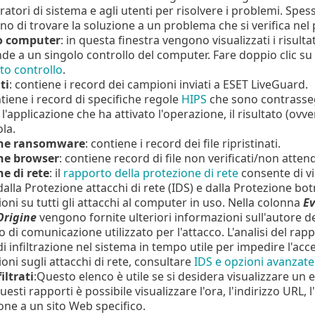
atori di sistema e agli utenti per risolvere i problemi. Spes
o di trovare la soluzione a un problema che si verifica ne
o computer
: in questa finestra vengono visualizzati i risultat
de a un singolo controllo del computer. Fare doppio clic su 
to controllo
.
ti
: contiene i record dei campioni inviati a ESET LiveGuard.
ntiene i record di specifiche regole
HIPS
che sono contrassegn
l'applicazione che ha attivato l'operazione, il risultato (ovve
ola.
one ransomware
: contiene i record dei file ripristinati.
ne browser
: contiene record di file non verificati/non attend
e di rete
: il
rapporto della protezione di rete
consente di vis
 dalla Protezione attacchi di rete (IDS) e dalla Protezione bo
oni su tutti gli attacchi al computer in uso. Nella colonna
Ev
Origine
vengono fornite ulteriori informazioni sull'autore de
 di comunicazione utilizzato per l'attacco. L'analisi del rapp
 di infiltrazione nel sistema in tempo utile per impedire l'acc
oni sugli attacchi di rete, consultare
IDS e opzioni avanzate
iltrati
:Questo elenco è utile se si desidera visualizzare un e
questi rapporti è possibile visualizzare l'ora, l'indirizzo URL
ne a un sito Web specifico.