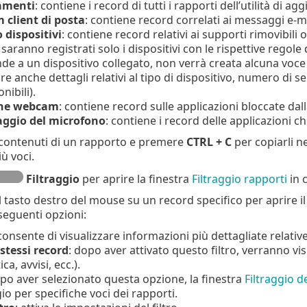
amenti
: contiene i record di tutti i rapporti dell’utilità d
 client di posta
: contiene record correlati ai messaggi e-
 dispositivi
: contiene record relativi ai supporti rimovibili o 
aranno registrati solo i dispositivi con le rispettive regole 
de a un dispositivo collegato, non verrà creata alcuna voce d
are anche dettagli relativi al tipo di dispositivo, numero di
nibili).
one webcam
: contiene record sulle applicazioni bloccate d
ggio del microfono
: contiene i record delle applicazioni 
 contenuti di un rapporto e premere
CTRL + C
per copiarli n
ù voci.
Filtraggio
per aprire la finestra
Filtraggio rapporti
in c
 il tasto destro del mouse su un record specifico per aprire
 seguenti opzioni:
consente di visualizzare informazioni più dettagliate relativ
 stessi record
: dopo aver attivato questo filtro, verranno vi
ca, avvisi, ecc.).
opo aver selezionato questa opzione, la finestra
Filtraggio d
gio per specifiche voci dei rapporti.