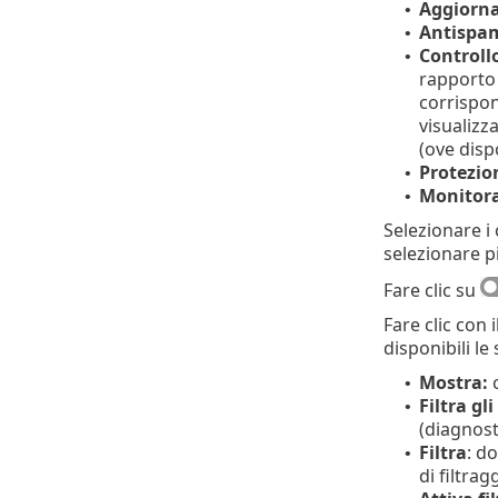
Aggiorn
•
Antispam
•
Controllo
•
rapporto s
corrispon
visualizz
(ove dispo
Protezi
•
Monitora
•
Selezionare i
selezionare pi
Fare clic su
Fare clic con
disponibili le
Mostra:
•
Filtra gli
•
(diagnosti
Filtra
: d
•
di filtrag