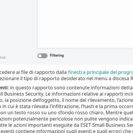
cedere ai file di rapporto dalla
finestra principale del pro
lezionare il tipo di rapporto desiderato nel menu a discesa 
nti
: in questo rapporto sono contenute informazioni dettaglia
 Business Security. Le informazioni relative ai rapporti inclu
o, la posizione dell’oggetto, il nome del rilevamento, l’azion
n cui è stata rilevata l’infiltrazione, l’hash e la prima occ
con un testo rosso su uno sfondo rosso chiaro. Mentre quell
azioni potenzialmente pericolose non pulite vengono indica
tutte le azioni importanti eseguite da ESET Small Business Se
eventi contiene informazioni sugli eventi e sugli errori che s