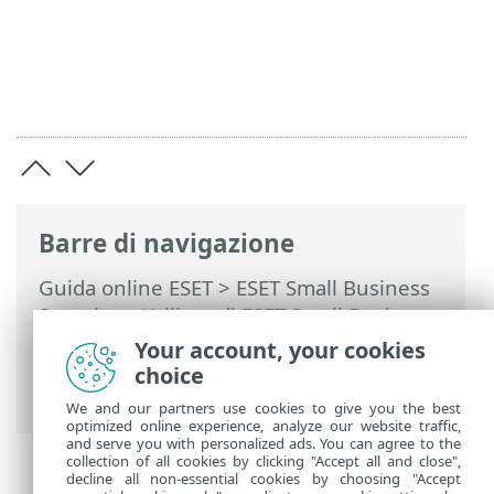
Barre di navigazione
Guida online ESET
>
ESET Small Business
Security
>
Utilizzo di ESET Small Business
Security
>
Strumenti
>
Network
Your account, your cookies
Inspector
> Dispositivo di rete in Network
choice
Inspector
We and our partners use cookies to give you the best
optimized online experience, analyze our website traffic,
and serve you with personalized ads. You can agree to the
collection of all cookies by clicking "Accept all and close",
decline all non-essential cookies by choosing "Accept