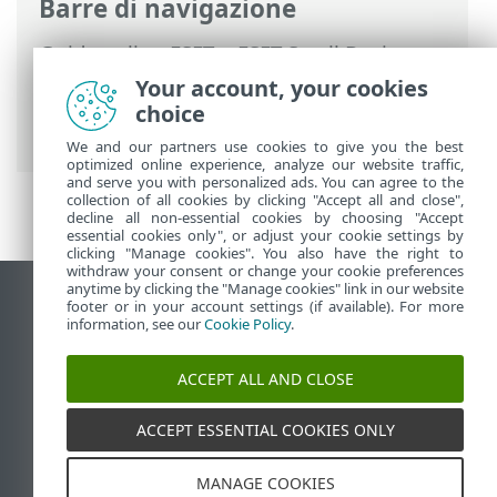
Barre di navigazione
Guida online ESET
>
ESET Small Business
Security
>
Domande frequenti
>
Come
Your account, your cookies
risolvere la disattivazione del prodotto da
choice
ESET HOME
> Prodotto non attivato
We and our partners use cookies to give you the best
optimized online experience, analyze our website traffic,
and serve you with personalized ads. You can agree to the
collection of all cookies by clicking "Accept all and close",
decline all non-essential cookies by choosing "Accept
essential cookies only", or adjust your cookie settings by
clicking "Manage cookies". You also have the right to
withdraw your consent or change your cookie preferences
anytime by clicking the "Manage cookies" link in our website
Visualizza sito desktop
footer or in your account settings (if available). For more
information, see our
Cookie Policy
.
End of Life
ESET Knowledge Base
ACCEPT ALL AND CLOSE
Forum ESET
ESET Status Portal
ACCEPT ESSENTIAL COOKIES ONLY
Supporto regionale
MANAGE COOKIES