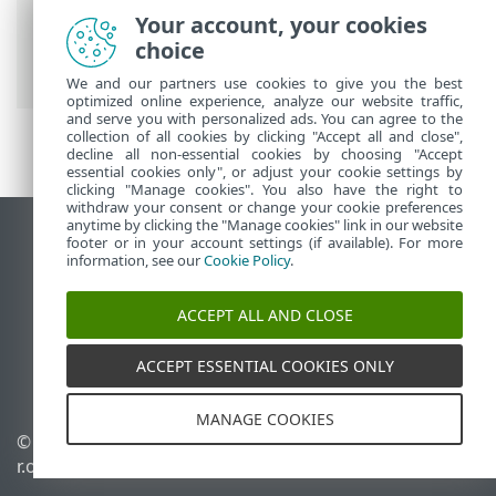
Security
>
Configurazione
>
Protezione
Your account, your cookies
rete
> Finestre di dialogo: protezione di
choice
rete > Modifica dell'applicazione
We and our partners use cookies to give you the best
optimized online experience, analyze our website traffic,
and serve you with personalized ads. You can agree to the
collection of all cookies by clicking "Accept all and close",
decline all non-essential cookies by choosing "Accept
essential cookies only", or adjust your cookie settings by
clicking "Manage cookies". You also have the right to
withdraw your consent or change your cookie preferences
anytime by clicking the "Manage cookies" link in our website
Visualizza sito desktop
footer or in your account settings (if available). For more
information, see our
Cookie Policy
.
End of Life
ESET Knowledge Base
ACCEPT ALL AND CLOSE
Forum ESET
ESET Status Portal
ACCEPT ESSENTIAL COOKIES ONLY
Supporto regionale
MANAGE COOKIES
© 1992 - 2026 ESET, spol. s
Gestisci cookie
r.o. - Tutti i diritti riservati.
Criterio cookie