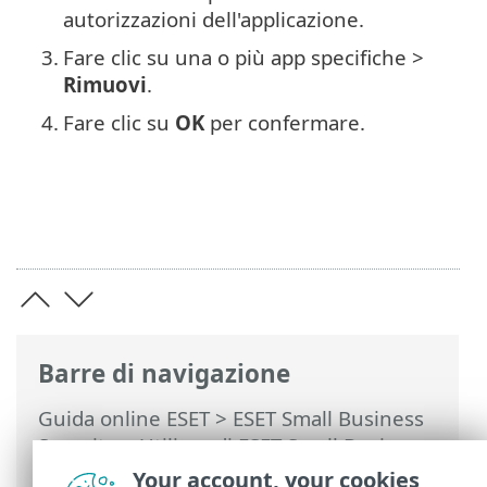
autorizzazioni dell'applicazione.
3.
Fare clic su una o più app specifiche >
Rimuovi
.
4.
Fare clic su
OK
per confermare.
Barre di navigazione
Guida online ESET
>
ESET Small Business
Security
>
Utilizzo di ESET Small Business
Security
>
Configurazione
>
Protezione
Your account, your cookies