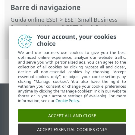
Barre di navigazione
Guida online ESET
>
ESET Small Business
Security
>
Utilizzo di ESET Small Business
Security
>
Configurazione avanzata
>
Your account, your cookies
Protezioni
>
ThreatSense
> Estensioni file
choice
esclusi dal controllo
We and our partners use cookies to give you the best
optimized online experience, analyze our website traffic,
and serve you with personalized ads. You can agree to the
collection of all cookies by clicking "Accept all and close",
decline all non-essential cookies by choosing "Accept
essential cookies only", or adjust your cookie settings by
clicking "Manage cookies". You also have the right to
withdraw your consent or change your cookie preferences
anytime by clicking the "Manage cookies" link in our website
Visualizza sito desktop
footer or in your account settings (if available). For more
information, see our
Cookie Policy
.
End of Life
ESET Knowledge Base
ACCEPT ALL AND CLOSE
Forum ESET
ESET Status Portal
ACCEPT ESSENTIAL COOKIES ONLY
Supporto regionale