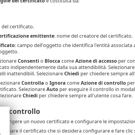
gole del certificato
è costituita da:
del certificato.
ertificazione emittente
: nome del creatore del certificato.
ificato
: campo dell'oggetto che identifica l'entità associata
'oggetto.
zionare
Consenti
o
Blocca
come
Azione di accesso
per con
icato indipendentemente dalla sua attendibilità. Selezionar
lli inattendibili. Selezionare
Chiedi
per chiedere sempre all'
elezionare
Controlla
o
Ignora
come
Azione di controllo
per
tificato. Selezionare
Auto
per eseguire il controllo in modal
Selezionare
Chiedi
per chiedere sempre all'utente cosa fare.
di controllo
giungere un nuovo certificato e configurare le impostazioni r
lezionare il certificato che si desidera configurare e fare clic
d