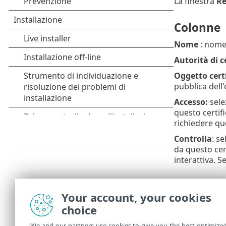
La finestra
Re
Colonne
Nome
: nome 
Autorità di c
Oggetto cert
pubblica dell
Accesso:
sele
questo certif
richiedere que
Controlla
: s
da questo cer
interattiva. 
Elementi 
Your account, your cookies
Aggiungi
– ag
choice
Modifica
: se
We and our partners use cookies to give you the best optimize