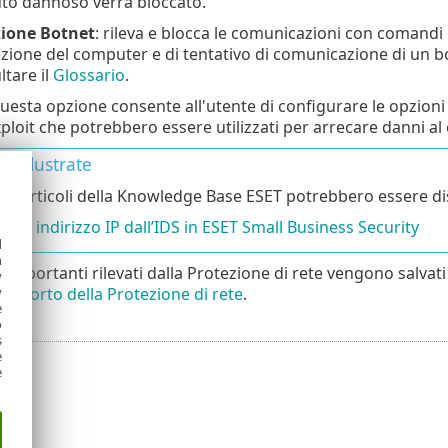
nuto dannoso verrà bloccato.
zione Botnet
: rileva e blocca le comunicazioni con comandi d
fezione del computer e di tentativo di comunicazione di un bo
ltare il
Glossario
.
Questa opzione consente all'utente di configurare le opzioni di
xploit che potrebbero essere utilizzati per arrecare danni al
ni illustrate
nti articoli della Knowledge Base ESET potrebbero essere disp
i un indirizzo IP dall’IDS in ESET Small Business Security
d
h
ti importanti rilevati dalla Protezione di rete vengono salvati
y
rapporto della Protezione di rete
.
y
e
o
s
e
e