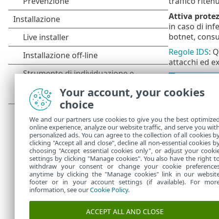
traffico rite
Attiva prote
in caso di in
botnet, consu
Regole IDS
: 
attacchi ed e
Istruzio
Your account, your cookies
I segue
choice
Esclud
•
We and our partners use cookies to give you the best optimize
online experience, analyze our website traffic, and serve you wit
Tutti gli even
personalized ads. You can agree to the collection of all cookies b
consultare il
clicking "Accept all and close", decline all non-essential cookies b
choosing "Accept essential cookies only", or adjust your cooki
settings by clicking "Manage cookies". You also have the right t
withdraw your consent or change your cookie preference
anytime by clicking the "Manage cookies" link in our websit
footer or in your account settings (if available). For mor
information, see our
Cookie Policy
.
ACCEPT ALL AND CLOSE