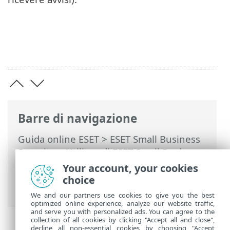
Barre di navigazione
Guida online ESET
>
ESET Small Business
Security
>
Utilizzo di ESET Small Business
Security
>
Configurazione avanzata
>
Your account, your cookies
Protezioni
>
Controllo dispositivi
> Gruppi
choice
dispositivi
We and our partners use cookies to give you the best
optimized online experience, analyze our website traffic,
and serve you with personalized ads. You can agree to the
collection of all cookies by clicking "Accept all and close",
decline all non-essential cookies by choosing "Accept