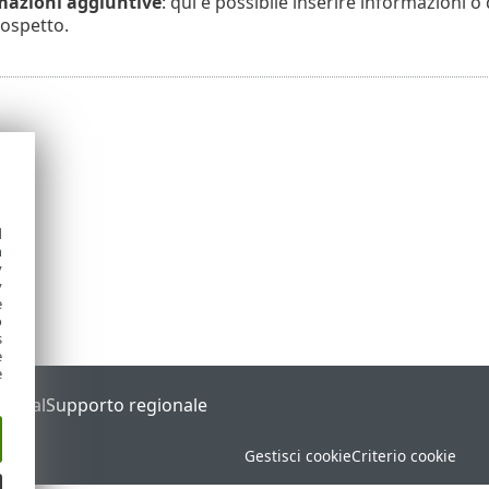
mazioni aggiuntive
: qui è possibile inserire informazioni o 
sospetto.
d
h
y
y
e
o
s
e
e
Portal
Supporto regionale
Gestisci cookie
Criterio cookie