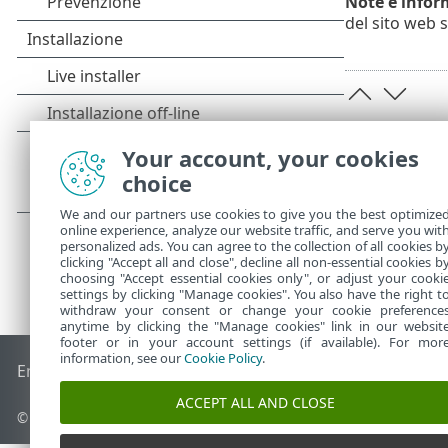
Note e infor
del sito web 
Your account, your cookies
choice
We and our partners use cookies to give you the best optimize
online experience, analyze our website traffic, and serve you wit
personalized ads. You can agree to the collection of all cookies b
clicking "Accept all and close", decline all non-essential cookies b
choosing "Accept essential cookies only", or adjust your cooki
settings by clicking "Manage cookies". You also have the right t
withdraw your consent or change your cookie preference
anytime by clicking the "Manage cookies" link in our websit
footer or in your account settings (if available). For mor
information, see our
Cookie Policy
.
End of Life
ESET Knowledge Base
Forum ESET
ESET Status 
ACCEPT ALL AND CLOSE
© 1992 - 2026 ESET, spol. s r.o. - Tutti i diritti riservati.