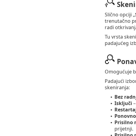
Skeni
Slično opciji „
trenutačno pr
radi otkrivanj
Tu vrsta sken
padajućeg iz
Ponav
Omogućuje brz
Padajući izbo
skeniranja:
Bez radn
•
Isključi
–
•
Restarta
•
Ponovno
•
Prisilno 
•
prijetnji.
Prisilno
•