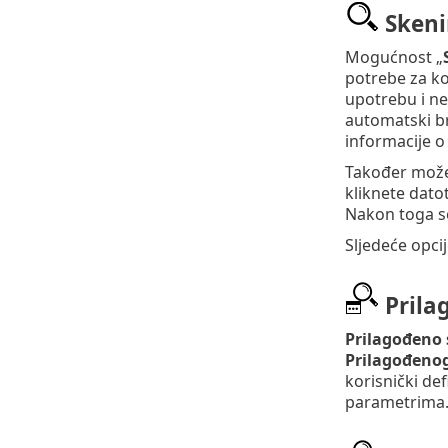
Skeni
Mogućnost „
potrebe za k
upotrebu i ne
automatski br
informacije o
Također možet
kliknete dato
Nakon toga se
Sljedeće opci
Prila
Prilagođeno 
Prilagođenog
korisnički de
parametrima