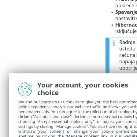
pokreće r
Spavanj
•
nastaviti
Hibernac
•
isključuje
Radnje
uštedu 
računalo
napaja 
upotrije
Odabrana radn
Your account, your cookies
Ponovno pok
choice
biste deaktivi
We and our partners use cookies to give you the best optimize
Preporu
online experience, analyze our website traffic, and serve you wit
personalized ads. You can agree to the collection of all cookies b
zadatak
clicking "Accept all and close", decline all non-essential cookies b
choosing "Accept essential cookies only", or adjust your cooki
settings by clicking "Manage cookies". You also have the right t
withdraw your consent or change your cookie preference
anytime by clicking the "Manage cookies" link in our websit