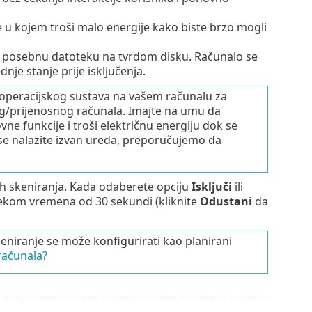
e u kojem troši malo energije kako biste brzo mogli
u posebnu datoteku na tvrdom disku. Računalo se
dnje stanje prije isključenja.
operacijskog sustava na vašem računalu za
nog/prijenosnog računala. Imajte na umu da
ovne funkcije i troši električnu energiju dok se
a se nalazite izvan ureda, preporučujemo da
h skeniranja. Kada odaberete opciju
Isključi
ili
istekom vremena od 30 sekundi (kliknite
Odustani
da
iranje se može konfigurirati kao planirani
računala?