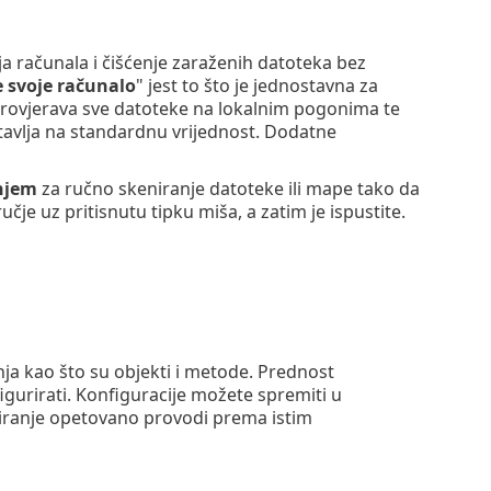
 računala i čišćenje zaraženih datoteka bez
e svoje računalo
" jest to što je jednostavna za
 provjerava sve datoteke na lokalnim pogonima te
stavlja na standardnu vrijednost. Dodatne
njem
za ručno skeniranje datoteke ili mape tako da
e uz pritisnutu tipku miša, a zatim je ispustite.
 kao što su objekti i metode. Prednost
gurirati. Konfiguracije možete spremiti u
eniranje opetovano provodi prema istim