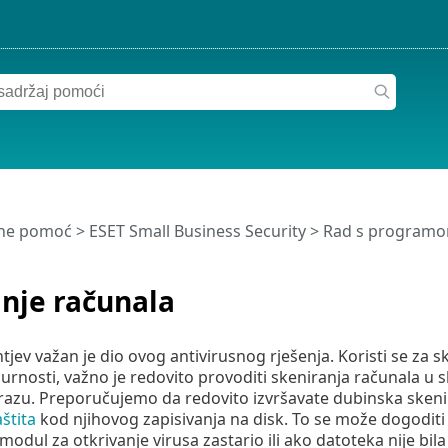
ine pomoć
>
ESET Small Business Security
>
Rad s programom
nje računala
tjev važan je dio ovog antivirusnog rješenja. Koristi se za 
gurnosti, važno je redovito provoditi skeniranja računala u s
azu. Preporučujemo da redovito izvršavate dubinska skeniranj
štita
kod njihovog zapisivanja na disk. To se može dogoditi 
modul za otkrivanje virusa zastario ili ako datoteka nije bil