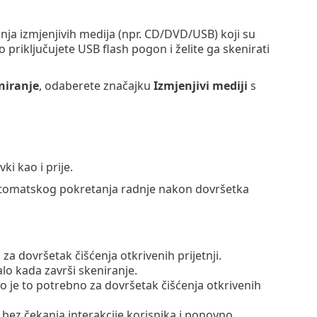
ja izmjenjivih medija (npr. CD/DVD/USB) koji su
 priključujete USB flash pogon i želite ga skenirati
niranje
, odaberete značajku
Izmjenjivi mediji
s
i kao i prije.
tomatskog pokretanja radnje nakon dovršetka
a dovršetak čišćenja otkrivenih prijetnji.
lo kada završi skeniranje.
o je to potrebno za dovršetak čišćenja otkrivenih
bez čekanja interakcije korisnika i ponovno