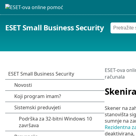
ESET Small Business Security
ESET-ova onl
računala
Skenira
Skener na zah
stanovišta si
sumnje na zar
Rezidentna za
deaktivirana, 