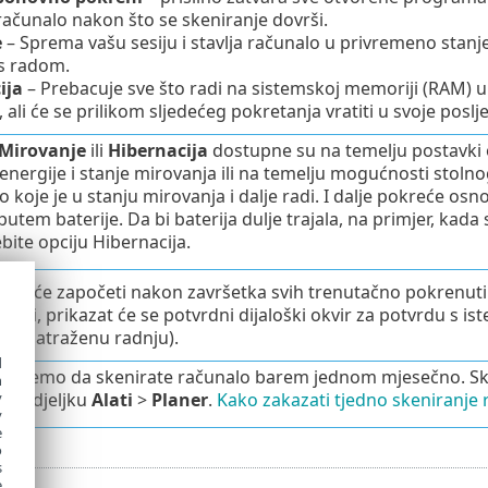
ačunalo nakon što se skeniranje dovrši.
e
– Sprema vašu sesiju i stavlja računalo u privremeno stanj
 s radom.
ija
– Prebacuje sve što radi na sistemskoj memoriji (RAM) 
, ali će se prilikom sljedećeg pokretanja vratiti u svoje poslje
Mirovanje
ili
Hibernacija
dostupne su na temelju postavki 
energije i stanje mirovanja ili na temelju mogućnosti stol
 koje je u stanju mirovanja i dalje radi. I dalje pokreće osn
putem baterije. Da bi baterija dulje trajala, na primjer, kad
bite opciju Hibernacija.
ja će započeti nakon završetka svih trenutačno pokrenuti
reni
, prikazat će se potvrdni dijaloški okvir za potvrdu s 
rali zatraženu radnju).
d
čujemo da skenirate računalo barem jednom mjesečno. Sken
h
y
 u odjeljku
Alati
>
Planer
.
Kako zakazati tjedno skeniranje 
y
e
o
s
e