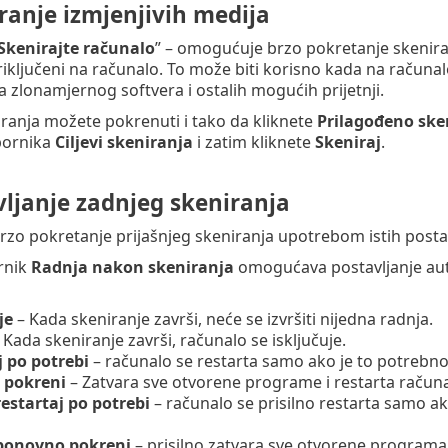
ranje izmjenjivih medija
Skenirajte računalo
” – omogućuje brzo pokretanje skeniran
iključeni na računalo. To može biti korisno kada na računalo
a zlonamjernog softvera i ostalih mogućih prijetnji.
iranja možete pokrenuti i tako da kliknete
Prilagođeno ske
bornika
Ciljevi skeniranja
i zatim kliknete
Skeniraj
.
ljanje zadnjeg skeniranja
o pokretanje prijašnjeg skeniranja upotrebom istih postavk
rnik
Radnja nakon skeniranja
omogućava postavljanje au
je
– Kada skeniranje završi, neće se izvršiti nijedna radnja.
 Kada skeniranje završi, računalo se isključuje.
j po potrebi
– računalo se restarta samo ako je to potrebno z
 pokreni
– Zatvara sve otvorene programe i restarta računa
restartaj po potrebi
– računalo se prisilno restarta samo ak
 ponovno pokreni
– prisilno zatvara sve otvorene programa 