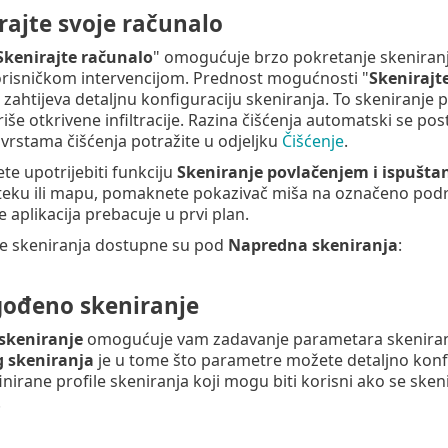
rajte svoje računalo
Skenirajte računalo
" omogućuje brzo pokretanje skeniranja
orisničkom intervencijom. Prednost mogućnosti "
Skenirajt
 zahtijeva detaljnu konfiguraciju skeniranja. To skeniranje
iše otkrivene infiltracije. Razina čišćenja automatski se po
 vrstama čišćenja potražite u odjeljku
Čišćenje
.
e upotrijebiti funkciju
Skeniranje povlačenjem i ispušta
teku ili mapu, pomaknete pokazivač miša na označeno područj
 aplikacija prebacuje u prvi plan.
je skeniranja dostupne su pod
Napredna skeniranja
:
gođeno skeniranje
skeniranje
omogućuje vam zadavanje parametara skeniranja
 skeniranja
je u tome što parametre možete detaljno konfi
finirane profile skeniranja koji mogu biti korisni ako se sk
.