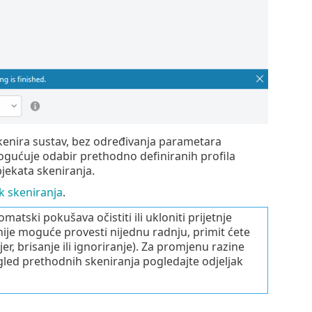
enira sustav, bez određivanja parametara
gućuje odabir prethodno definiranih profila
bjekata skeniranja.
 skeniranja
.
ski pokušava očistiti ili ukloniti prijetnje
ije moguće provesti nijednu radnju, primit ćete
r, brisanje ili ignoriranje). Za promjenu razine
gled prethodnih skeniranja pogledajte odjeljak