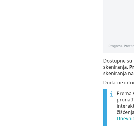
Dostupne su d
skeniranja.
P
skeniranja na
Dodatne infor
Prema s
pronađe
interak
čišćenja
Dnevnic