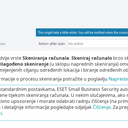
vije vrste
Skeniranja računala
.
Skeniraj računalo
brzo sk
rilagođeno skeniranje
(u sklopu naprednih skeniranja) omo
mijenjenih ciljanju određenih lokacija i biranje određenih o
macije o procesu skeniranja potražite u poglavlju
Napredak
tandardnim postavkama, ESET Small Business Security automat
ne tijekom skeniranja računala. U nekim slučajevima, ako n
tivno upozorenje i morate odabrati radnju čišćenja (na primje
 i detaljnije informacije pogledajte odjeljak
Čišćenje
. Za pre
i
.