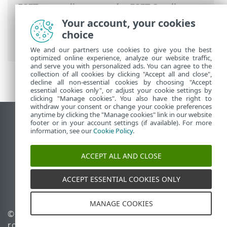
ESET-ova online pomoć
>
ESET Small
Business Security
>
Rad s programom
Your account, your cookies
ESET Small Business Security
>
Alati
>
choice
Mrežna provjera
We and our partners use cookies to give you the best
optimized online experience, analyze our website traffic,
and serve you with personalized ads. You can agree to the
collection of all cookies by clicking "Accept all and close",
decline all non-essential cookies by choosing "Accept
essential cookies only", or adjust your cookie settings by
clicking "Manage cookies". You also have the right to
withdraw your consent or change your cookie preferences
anytime by clicking the "Manage cookies" link in our website
Prikaži stranicu za radnu površinu
footer or in your account settings (if available). For more
information, see our
Cookie Policy
.
End of Life
ESET-ova baza znanja
ACCEPT ALL AND CLOSE
ESET-ov forum
ESET Status Portal
ACCEPT ESSENTIAL COOKIES ONLY
Regionalna podrška
MANAGE COOKIES
© 1992 - 2026 ESET, spol. s
Upravljanje kolačićima
r.o. – Sva prava pridržana.
Pravila o kolačićima