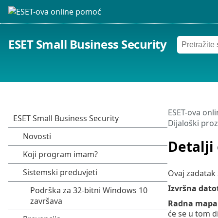
ESET Small Business Security
ESET-ova onl
Dijaloški proz
Detalji
Ovaj zadatak 
Izvršna dato
Radna mapa
će se u tom di