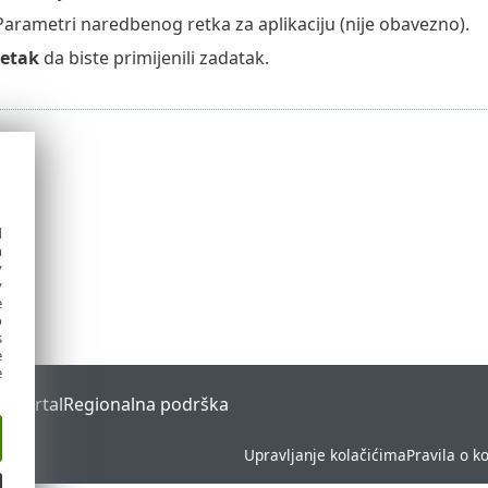
Parametri naredbenog retka za aplikaciju (nije obavezno).
šetak
da biste primijenili zadatak.
d
h
y
y
e
o
s
e
e
s Portal
Regionalna podrška
Upravljanje kolačićima
Pravila o k