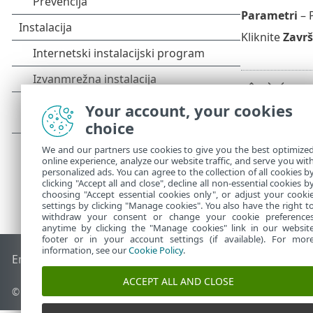
Parametri
– 
Kliknite
Zavr
Your account, your cookies
choice
We and our partners use cookies to give you the best optimize
online experience, analyze our website traffic, and serve you wit
personalized ads. You can agree to the collection of all cookies b
clicking "Accept all and close", decline all non-essential cookies b
choosing "Accept essential cookies only", or adjust your cooki
settings by clicking "Manage cookies". You also have the right t
withdraw your consent or change your cookie preference
anytime by clicking the "Manage cookies" link in our websit
footer or in your account settings (if available). For mor
information, see our
Cookie Policy
.
End of Life
ESET-ova baza znanja
ESET-ov forum
ESET Statu
ACCEPT ALL AND CLOSE
© 1992 - 2026 ESET, spol. s r.o. – Sva prava pridržana.