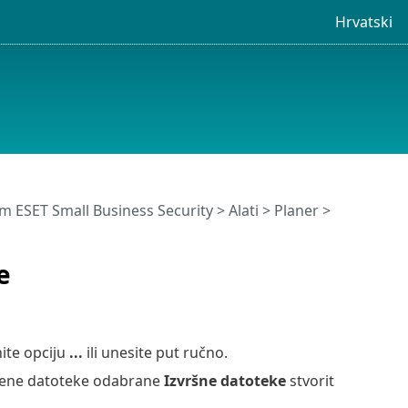
Hrvatski
 ESET Small Business Security
>
Alati
>
Planer
>
e
nite opciju
...
ili unesite put ručno.
remene datoteke odabrane
Izvršne datoteke
stvorit