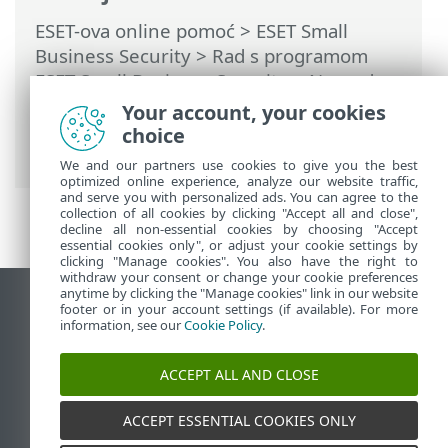
ESET-ova online pomoć
>
ESET Small
Business Security
>
Rad s programom
ESET Small Business Security
>
Napredno
podešavanje
>
Zaštite
>
Zaštita pristupa
Your account, your cookies
mreži
>
IP skupovi
> Uređivanje IP
choice
skupova
We and our partners use cookies to give you the best
optimized online experience, analyze our website traffic,
and serve you with personalized ads. You can agree to the
collection of all cookies by clicking "Accept all and close",
decline all non-essential cookies by choosing "Accept
essential cookies only", or adjust your cookie settings by
clicking "Manage cookies". You also have the right to
withdraw your consent or change your cookie preferences
anytime by clicking the "Manage cookies" link in our website
Prikaži stranicu za radnu površinu
footer or in your account settings (if available). For more
information, see our
Cookie Policy
.
End of Life
ESET-ova baza znanja
ACCEPT ALL AND CLOSE
ESET-ov forum
ESET Status Portal
ACCEPT ESSENTIAL COOKIES ONLY
Regionalna podrška