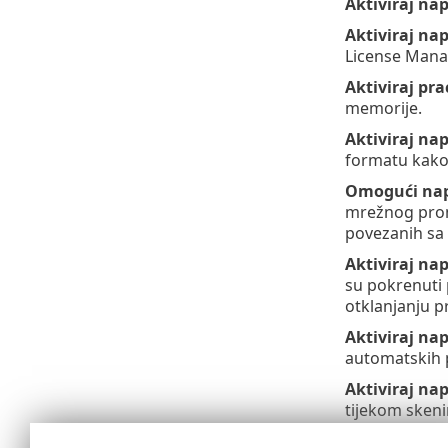
Aktiviraj na
Aktiviraj na
License Mana
Aktiviraj pr
memorije.
Aktiviraj na
formatu kako
Omogući nap
mrežnog prom
povezanih sa
Aktiviraj na
su pokrenuti 
otklanjanju 
Aktiviraj n
automatskih 
Aktiviraj na
tijekom skeni
Aktiviraj n