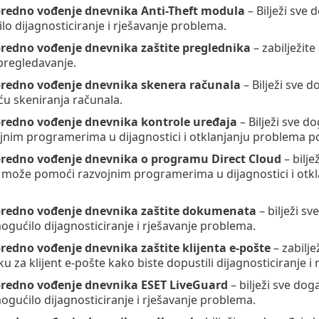
predno vođenje dnevnika Anti-Theft modula
– Bilježi sve
lo dijagnosticiranje i rješavanje problema.
predno vođenje dnevnika zaštite preglednika
– zabilježit
pregledavanje.
predno vođenje dnevnika skenera računala
– Bilježi sve 
u skeniranja računala.
predno vođenje dnevnika kontrole uređaja
– Bilježi sve d
nim programerima u dijagnostici i otklanjanju problema p
predno vođenje dnevnika o programu Direct Cloud
– bilj
o može pomoći razvojnim programerima u dijagnostici i ot
predno vođenje dnevnika zaštite dokumenata
– bilježi s
ogućilo dijagnosticiranje i rješavanje problema.
predno vođenje dnevnika zaštite klijenta e-pošte
– zabilje
u za klijent e-pošte kako biste dopustili dijagnosticiranje i
predno vođenje dnevnika ESET LiveGuard
– bilježi sve do
ogućilo dijagnosticiranje i rješavanje problema.