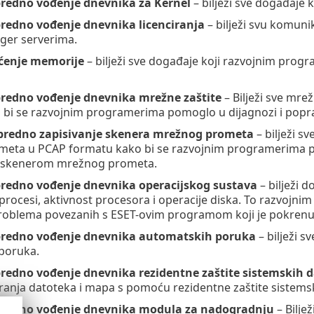
predno vođenje dnevnika za Kernel
– bilježi sve događaje k
predno vođenje dnevnika licenciranja
– bilježi svu komuni
ger serverima.
aćenje memorije
– bilježi sve događaje koji razvojnim prog
predno vođenje dnevnika mrežne zaštite
– Bilježi sve mre
 bi se razvojnim programerima pomoglo u dijagnozi i popr
redno zapisivanje skenera mrežnog prometa
– bilježi s
eta u PCAP formatu kako bi se razvojnim programerima p
 skenerom mrežnog prometa.
predno vođenje dnevnika operacijskog sustava
– bilježi 
procesi, aktivnost procesora i operacije diska. To razvojn
problema povezanih s ESET-ovim programom koji je pokrenu
apredno vođenje dnevnika automatskih poruka
– bilježi s
poruka.
predno vođenje dnevnika rezidentne zaštite sistemskih 
ranja datoteka i mapa s pomoću rezidentne zaštite sistems
apredno vođenje dnevnika modula za nadogradnju
– Bilje