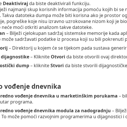
te
Deaktiviraj
da biste deaktivirali funkciju.
lježi najmanji skup korisnih informacija pomoću kojih bi 
e. Takva datoteka dumpa može biti korisna ako je prostor o
je, pogreške koje nisu izravno uzrokovane nizom koji je bi
neće moći otkriti analizom takve datoteke.
an
– Bilježi cjelokupan sadržaj sistemske memorije kada ap
može sadržavati podatke iz procesa koji su bili pokrenuti
orij
– Direktorij u kojem će se tijekom pada sustava generira
dijagnostike
– Kliknite
Otvori
da biste otvorili ovaj direkto
nostički dump
– kliknite
Stvori
da biste stvorili dijagnostič
 vođenje dnevnika
apredno vođenje dnevnika u marketinškim porukama
– bi
utar programa.
apredno vođenje dnevnika modula za nadogradnju
– Bilje
. To može pomoći razvojnim programerima u dijagnostici i 