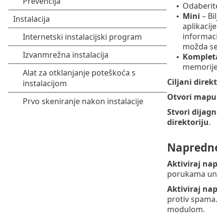
Odaberi
•
Mini
– Bi
•
aplikacij
informaci
možda se 
Komplet
•
memorije 
Ciljani direkt
Otvori mapu 
Stvori dijag
direktoriju
.
Napredno
Aktiviraj n
porukama un
Aktiviraj n
protiv spama
modulom.