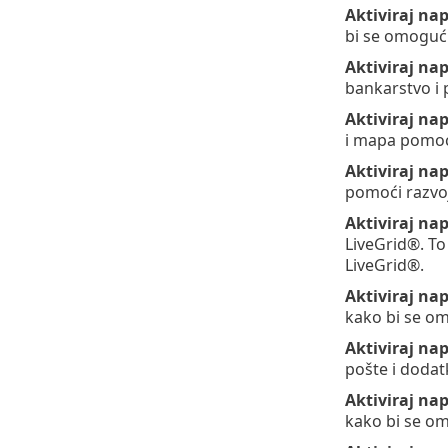
Aktiviraj na
bi se omogući
Aktiviraj na
bankarstvo i 
Aktiviraj na
i mapa pomoć
Aktiviraj na
pomoći razvoj
Aktiviraj na
LiveGrid®. T
LiveGrid®.
Aktiviraj na
kako bi se om
Aktiviraj na
pošte i dodatk
Aktiviraj na
kako bi se om