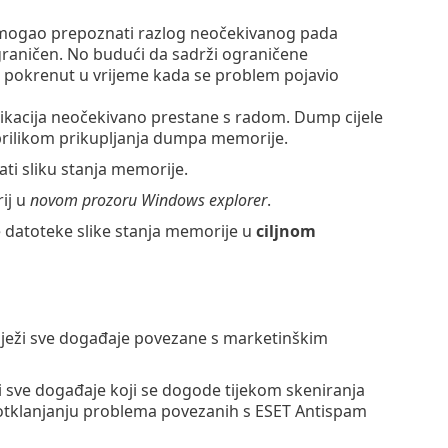
se mogao prepoznati razlog neočekivanog pada
graničen. No budući da sadrži ograničene
o pokrenut u vrijeme kada se problem pojavio
likacija neočekivano prestane s radom. Dump cijele
 prilikom prikupljanja dumpa memorije.
ti sliku stanja memorije.
rij u
novom prozoru Windows explorer
.
ke datoteke slike stanja memorije u
ciljnom
lježi sve događaje povezane s marketinškim
ži sve događaje koji se dogode tijekom skeniranja
otklanjanju problema povezanih s ESET Antispam