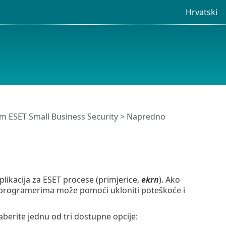
Hrvatski
 ESET Small Business Security
>
Napredno
likacija za ESET procese (primjerice,
ekrn
). Ako
im programerima može pomoći ukloniti poteškoće i
aberite jednu od tri dostupne opcije: