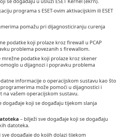
oji se događaju u usluzi ESET Kernel (ekrn).
kaciju programa s ESET-ovim aktivacijskim ili ESET
ramerima pomažu pri dijagnosticiranju curenja
žne podatke koji prolaze kroz firewall u PCAP
avku problema povezanih s firewallom.
ve mrežne podatke koji prolaze kroz skener
omoglo u dijagnozi i popravku problema
dodatne informacije o operacijskom sustavu kao što
im programerima može pomoći u dijagnostici i
t na vašem operacijskom sustavu.
ve događaje koji se događaju tijekom slanja
datoteka
– bilježi sve događaje koji se događaju
kih datoteka.
ži sve događaje do kojih dolazi tijekom