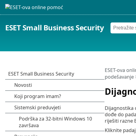
ESET Small Business Security
ESET-ova onl
podešavanje
Dijagn
Dijagnostika 
dođe do pada 
riješiti razn
Kliknite pada