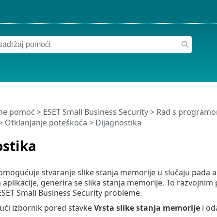
ine pomoć
>
ESET Small Business Security
>
Rad s programom
> Otklanjanje poteškoća > Dijagnostika
ostika
omogućuje stvaranje slike stanja memorije u slučaju pada ap
aplikacije, generira se slika stanja memorije. To razvojn
e ESET Small Business Security probleme.
jući izbornik pored stavke
Vrsta slike stanja memorije
i od