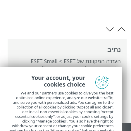
נתיב
העזרה המקוונת של ESET
>
ESET Small
Business Security
>
עבודה עם ESET Small
Business Security
>
הגדרות
>
כלי אבטחה
>
Your account, your
מערכת נגד גניבה
> חלונות דו-שיח - מערכת
cookies choice
נגד גניבה > הגדר שם מכשיר
We and our partners use cookies to give you the best
optimized online experience, analyze our website traffic,
and serve you with personalized ads. You can agree to the
collection of all cookies by clicking "Accept all and close",
decline all non-essential cookies by choosing "Accept
essential cookies only", or adjust your cookie settings by
clicking "Manage cookies". You also have the right to
withdraw your consent or change your cookie preferences
anytime by clicking the "Manage cookies" link in our website