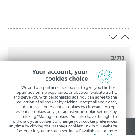
נתיב
העזרה המקוונת של ESET
>
ESET Small
Your account, your
Business Security
>
הפעלת מוצר
> השתמש
cookies choice
ESET HOME בחשבון
We and our partners use cookies to give you the best
optimized online experience, analyze our website traffic,
and serve you with personalized ads. You can agree to the
collection of all cookies by clicking "Accept all and close",
decline all non-essential cookies by choosing "Accept
essential cookies only", or adjust your cookie settings by
clicking "Manage cookies". You also have the right to
withdraw your consent or change your cookie preferences
anytime by clicking the "Manage cookies" link in our website
הצג את האתר למחשב
footer or in your account settings (if available). For more