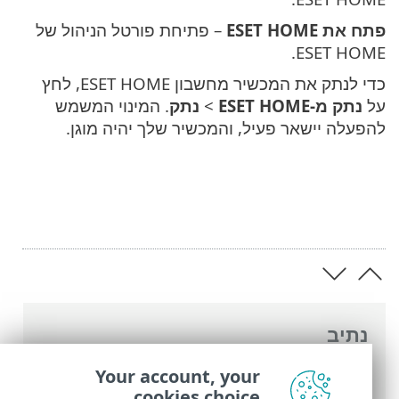
פתח את ESET HOME
– פתיחת פורטל הניהול של
ESET HOME.
כדי לנתק את המכשיר מחשבון ESET HOME, לחץ
על
נתק מ-ESET HOME
>
נתק
. המינוי המשמש
להפעלה יישאר פעיל, והמכשיר שלך יהיה מוגן.
נתיב
העזרה המקוונת של ESET
>
ESET Small
Your account, your
Business Security
>
עבודה עם ESET Small
cookies choice