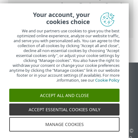
Business Security
>
שאלות נפוצות
>
כיצד
לפתור את ביטול ההפעלה של המוצר מתוך
Your account, your
ESET HOME
> הפעלת המוצר בוטלה, המכשיר
cookies choice
נותק
We and our partners use cookies to give you the best
optimized online experience, analyze our website traffic,
and serve you with personalized ads. You can agree to the
collection of all cookies by clicking "Accept all and close",
decline all non-essential cookies by choosing "Accept
essential cookies only", or adjust your cookie settings by
clicking "Manage cookies". You also have the right to
withdraw your consent or change your cookie preferences
anytime by clicking the "Manage cookies" link in our website
הצג את האתר למחשב
footer or in your account settings (if available). For more
.
information, see our
Cookie Policy
End of Life
מאגר הידע של ESET
ACCEPT ALL AND CLOSE
הפורום של ESET
ESET Status Portal
ACCEPT ESSENTIAL COOKIES ONLY
תמיכה אזורית
MANAGE COOKIES
© 1992 - 2026 ESET, spol. s
ניהול קובצי Cookie
r.o.‎ - כל הזכויות שמורות.
מדיניות קובצי Cookie