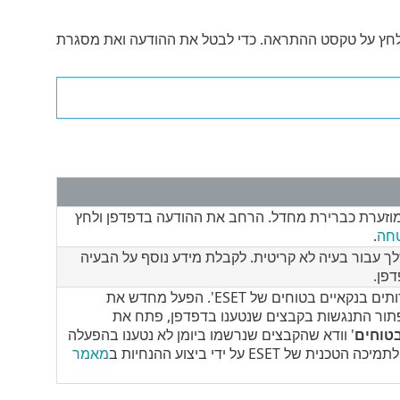
לחץ על טקסט ההתראה. כדי לבטל את ההודעה ואת מסגרת
זערת כברירת מחדל. הרחב את ההודעה בדפדפן ולחץ
טחה
.
עבור בעיה לא קריטית. לקבלת מידע נוסף על הבעיה
פן.
הדפדפן אינו מוגן על ידי התכונה 'גלישה ושירותים בנקאיים בטוחים של ESET'. הפעל מחדש את
פתור התנגשות בקבצים שנטענו בדפדפן, פתח את
בטוחים
' וודא שהקבצים שנרשמו ביומן לא נטענו בהפעלה
ES על ידי ביצוע ההנחיות ב
מאמר