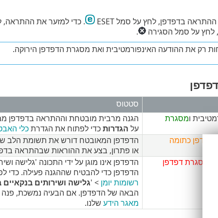
התראה בדפדפן, לחץ על סמל ESET
. כדי למזער את ההתראה, 
 לחץ על סמל הסגירה
.
חות רק את ההודעה האינפורמטיבית ואת מסגרת הדפדפן הירוקה.
פדפן
סטטוס
טיבית ו
מסגרת
הגנה מרבית מובטחת וההתראה בדפדפן ממו
על
הגדרות
כדי לפתוח את הגדרת
כלי האב
דפדפן כתומה
הדפדפן המאובטח דורש את תשומת הלב שלך 
או פתרון, בצע את ההוראות שבהתראה בדפד
 ו
מסגרת דפדפן
הדפדפן כדי להבטיח שההגנה פעילה. כדי ל
רשומות יומן
> '
גלישה ושירותים בנקאיים 
הבאה של הדפדפן. אם הבעיה נמשכת, פנה לתמיכה הטכנית של ET
מאגר הידע
שלנו.