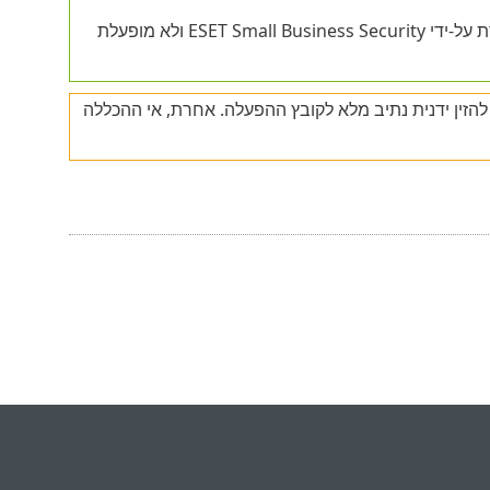
מתווסף לאי ההכללות, הפעילות של תהליך זה אינה מנוטרת על-ידי ESET Small Business Security ולא מופעלת
הזין ידנית נתיב מלא לקובץ ההפעלה. אחרת, אי ההכללה