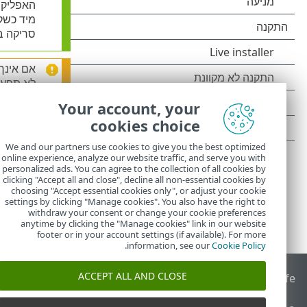
האפליקצ
מיד כשק
סריקה ב
אם אינך
לא תפעל 
Your account, your
אתה יכול גם
לער
cookies choice
We and our partners use cookies to give you the best optimized
online experience, analyze our website traffic, and serve you with
personalized ads. You can agree to the collection of all cookies by
clicking "Accept all and close", decline all non-essential cookies by
choosing "Accept essential cookies only", or adjust your cookie
settings by clicking "Manage cookies". You also have the right to
withdraw your consent or change your cookie preferences
anytime by clicking the "Manage cookies" link in our website
footer or in your account settings (if available). For more
.
information, see our
Cookie Policy
ACCEPT ALL AND CLOSE
End of Life
מאגר הידע של ESET
הפורום של ESET
 Status Portal