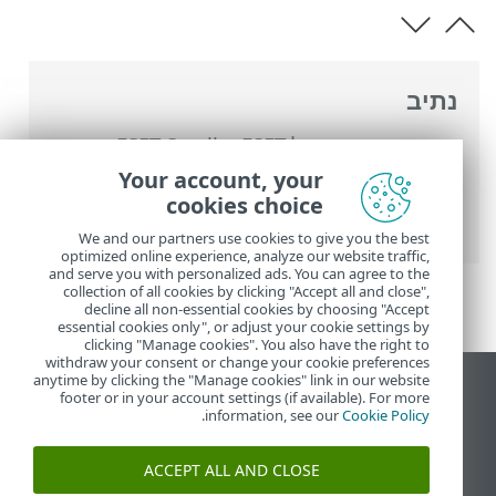
נתיב
העזרה המקוונת של ESET
>
ESET Small
Business Security
>
עבודה עם ESET Small
Your account, your
Business Security
>
הגדרות מתקדמות
>
cookies choice
הגנות
>
בקרת התקנים
> ניטור המיקרופון
We and our partners use cookies to give you the best
optimized online experience, analyze our website traffic,
and serve you with personalized ads. You can agree to the
collection of all cookies by clicking "Accept all and close",
decline all non-essential cookies by choosing "Accept
essential cookies only", or adjust your cookie settings by
clicking "Manage cookies". You also have the right to
withdraw your consent or change your cookie preferences
anytime by clicking the "Manage cookies" link in our website
הצג את האתר למחשב
footer or in your account settings (if available). For more
.
information, see our
Cookie Policy
End of Life
מאגר הידע של ESET
ACCEPT ALL AND CLOSE
הפורום של ESET