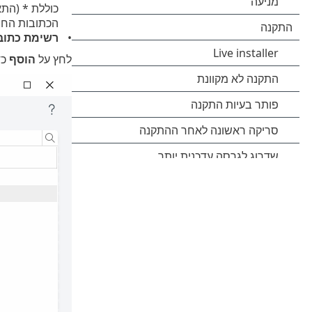
כוללת * (התא
הכתובות החס
רשימת כתוב
לחץ על
הוסף
כד