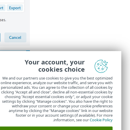
הנחיות 
Your account, your
מאמר מאגר הידע הב
cookies choice
החרג 
We and our partners use cookies to give you the best optimized
חסימת 
online experience, analyze our website traffic, and serve you with
personalized ads. You can agree to the collection of all cookies by
ראה פרטים נוס
clicking "Accept all and close", decline all non-essential cookies by
choosing "Accept essential cookies only", or adjust your cookie
settings by clicking "Manage cookies". You also have the right to
withdraw your consent or change your cookie preferences
anytime by clicking the "Manage cookies" link in our website
footer or in your account settings (if available). For more
.
information, see our
Cookie Policy