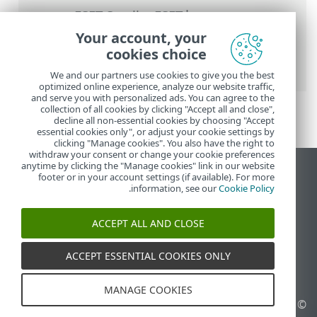
העזרה המקוונת של ESET
>
ESET Small
Business Security
>
עבודה עם ESET Small
Your account, your
Business Security
>
הגדרות מתקדמות
>
cookies choice
הגנות
>
SSL/TLS
> כללי סריקת יישומים
We and our partners use cookies to give you the best
optimized online experience, analyze our website traffic,
and serve you with personalized ads. You can agree to the
collection of all cookies by clicking "Accept all and close",
decline all non-essential cookies by choosing "Accept
essential cookies only", or adjust your cookie settings by
clicking "Manage cookies". You also have the right to
withdraw your consent or change your cookie preferences
anytime by clicking the "Manage cookies" link in our website
הצג את האתר למחשב
footer or in your account settings (if available). For more
.
information, see our
Cookie Policy
End of Life
מאגר הידע של ESET
ACCEPT ALL AND CLOSE
הפורום של ESET
ESET Status Portal
ACCEPT ESSENTIAL COOKIES ONLY
תמיכה אזורית
MANAGE COOKIES
© 1992 - 2026 ESET, spol. s
ניהול קובצי Cookie