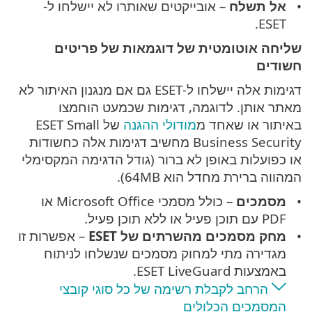
אל תשלח
– אובייקטים שאותרו לא יישלחו ל-
ESET.
שליחה אוטומטית של דוגמאות של פריטים
חשודים
דגימות אלה יישלחו ל-ESET גם אם מנגנון האיתור לא
מאתר אותן. לדוגמה, דגימות שכמעט הוחמצו
באיתור או שאחד מ
מודולי ההגנה
של ESET Small
Business Security מחשיב דגימות אלה כחשודות
או כפועלות באופן לא ברור (גודל הדגימה המקסימלי
המהווה ברירת מחדל הוא 64MB).
מסמכים
– כולל מסמכי Microsoft Office או
PDF עם תוכן פעיל או ללא תוכן פעיל.
מחק מסמכים מהשרתים של ESET
– אפשרות זו
מגדירה מתי למחוק מסמכים שנשלחו לניתוח
באמצעות ESET LiveGuard.
הרחב לקבלת רשימה של כל סוגי קובצי
המסמכים הכלולים