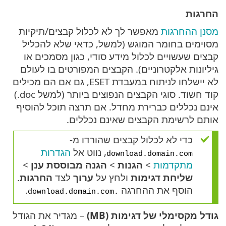
החרגות
מסנן ההחרגות
מאפשר לך לא לכלול קבצים/תיקיות
מסוימים בחומר המוגש (למשל, כדאי שלא להכליל
קבצים שעשויים לכלול מידע סודי, כגון מסמכים או
גיליונות אלקטרוניים). הקבצים המפורטים בו לעולם
לא יישלחו לניתוח במעבדת ESET, גם אם הם מכילים
קוד חשוד. סוגי הקבצים הנפוצים ביותר (למשל ‎.doc)
אינם נכללים כברירת מחדל. אם תרצה תוכל להוסיף
אותם לרשימת הקבצים שאינם נכללים.
כדי לא לכלול קבצים שהורדו מ-
, נווט אל
הגדרות
download.domain.com
מתקדמות
>
הגנות
>
הגנה מבוססת ענן
>
שליחת דגימות
ולחץ על
ערוך
לצד
החרגות
.
הוסף את ההחרגה
.
.download.domain.com
גודל מקסימלי של דגימות (MB)
– מגדיר את הגודל