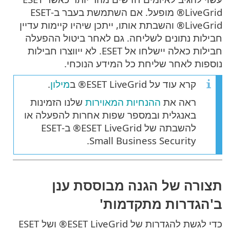
LiveGrid® מופעל. אם השתמשת בעבר ב-ESET
LiveGrid® והשבתת אותו, ייתכן שיהיו קיימות עדיין
חבילות נתונים לשליחה. גם לאחר ביטול ההפעלה
חבילות כאלה יישלחו אל ESET. לא ייווצרו חבילות
נוספות לאחר שליחת כל המידע הנוכחי.
קרא עוד על ESET LiveGrid® ב
מילון
.
ראה את
ההנחיות המאוירות
שלנו הזמינות
באנגלית ובמספר שפות אחרות להפעלה או
להשבתה של ESET LiveGrid® ב-ESET
Small Business Security.
תצורה של הגנה מבוססת ענן
ב'הגדרות מתקדמות'
כדי לגשת להגדרות של ESET LiveGrid® ושל ESET