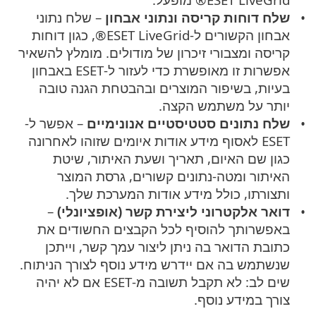
שלח דוחות קריסה ונתוני אבחון
– שלח נתוני
אבחון הקשורים ל-ESET LiveGrid®, כגון דוחות
קריסה ומצבורי זיכרון של מודולים. מומלץ להשאיר
אפשרות זו מאופשרת כדי לעזור ל-ESET באבחון
בעיות, בשיפור המוצרים ובהבטחת הגנה טובה
יותר על משתמש הקצה.
שלח נתונים סטטיסטיים אנונימיים
– אפשר ל-
ESET לאסוף מידע אודות איומים שזוהו לאחרונה
כגון שם האיום, תאריך ושעת האיתור, שיטת
האיתור ומטה-נתונים קשורים, גרסת המוצר
ותצורתו, כולל מידע אודות המערכת שלך.
דואר אלקטרוני ליצירת קשר (אופציונלי)
–
באפשרותך להוסיף לכל הקבצים החשודים את
כתובת הדואר בה ניתן ליצור עמך קשר, וייתכן
שנשתמש בה אם יידרש מידע נוסף לצורך הניתוח.
שים לב: לא תקבל תשובה מ-ESET אם לא יהיה
צורך במידע נוסף.