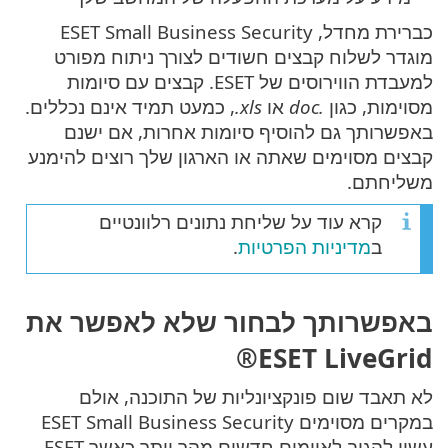
כברירת מחדל, ESET Small Business Security
מוגדר לשלוח קבצים חשודים לצורך ניתוח מפורט
למעבדת הווירוסים של ESET. קבצים עם סיומות
מסוימות, כגון
.doc
או ‎
.xls
, כמעט תמיד אינם נכללים.
באפשרותך גם להוסיף סיומות אחרות, אם ישנם
קבצים מסוימים שאתה או הארגון שלך רוצים להימנע
משליחתם.
קרא עוד על שליחת נתונים רלוונטיים
ב
מדיניות הפרטיות
.
באפשרותך לבחור שלא לאפשר את
ESET LiveGrid®
לא תאבד שום פונקציונליות של התוכנה, אולם
במקרים מסוימים ESET Small Business Security
עשוי להגיב לאיומים חדשים מהר יותר כאשר ESET