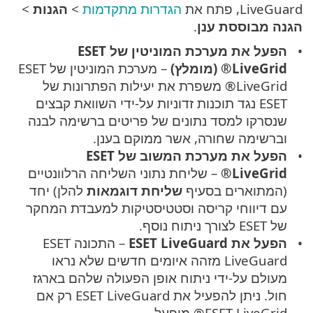
LiveGuard, פתח את
הגדרות מתקדמות
>
הגנות
>
הגנה מבוססת ענן
.
הפעל את מערכת המוניטין של ESET
LiveGrid® (מומלץ)
– מערכת המוניטין של ESET
LiveGrid® משפרת את יעילות הפתרונות של
ESET נגד תוכנות זדוניות על-ידי השוואת קבצים
שנסרקו למסד נתונים של פריטים ברשימה לבנה
וברשימה שחורה, אשר ממוקם בענן.
הפעל את מערכת המשוב של ESET
LiveGrid®
– שליחת נתוני השליחה הרלוונטיים
(המתוארים בסעיף
שליחת דוגמאות
להלן) יחד
עם דיווחי קריסה וסטטיסטיקות למעבדת המחקר
של ESET לצורך ניתוח נוסף.
הפעל את ESET LiveGuard
– התכונה ESET
LiveGuard מזהה איומים חדשים שלא נראו
מעולם על-ידי ניתוח אופן הפעולה שלהם בארגז
חול. ניתן להפעיל את ESET LiveGuard רק אם
ESET LiveGrid® מופעל.