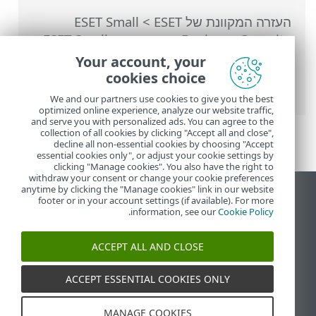
העזרה המקוונת של ESET
>
ESET Small
Business Security
>
עבודה עם ESET Small
Business Security
>
כלים
>
בחירת דוגמה
Your account, your
לניתוח
> בחר דגימה לשליחה ולניתוח - קובץ
cookies choice
חשוד
We and our partners use cookies to give you the best
optimized online experience, analyze our website traffic,
and serve you with personalized ads. You can agree to the
collection of all cookies by clicking "Accept all and close",
decline all non-essential cookies by choosing "Accept
essential cookies only", or adjust your cookie settings by
clicking "Manage cookies". You also have the right to
withdraw your consent or change your cookie preferences
anytime by clicking the "Manage cookies" link in our website
הצג את האתר למחשב
footer or in your account settings (if available). For more
.
information, see our
Cookie Policy
End of Life
מאגר הידע של ESET
ACCEPT ALL AND CLOSE
הפורום של ESET
ESET Status Portal
ACCEPT ESSENTIAL COOKIES ONLY
תמיכה אזורית
MANAGE COOKIES