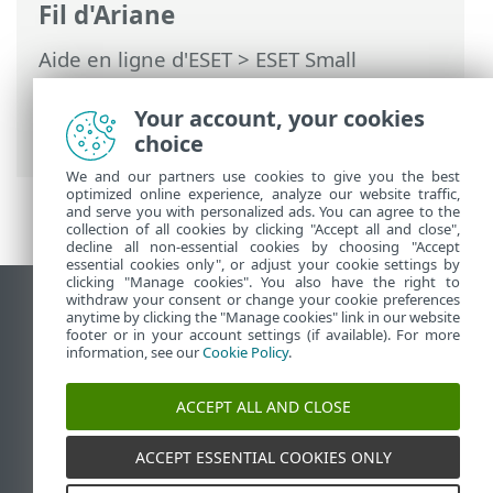
Fil d'Ariane
Aide en ligne d'ESET
>
ESET Small
Business Security
>
ESET Small Business
Security
> Configuration minimale
Your account, your cookies
requise
choice
We and our partners use cookies to give you the best
optimized online experience, analyze our website traffic,
and serve you with personalized ads. You can agree to the
collection of all cookies by clicking "Accept all and close",
decline all non-essential cookies by choosing "Accept
essential cookies only", or adjust your cookie settings by
clicking "Manage cookies". You also have the right to
withdraw your consent or change your cookie preferences
Afficher le site pour ordinateur de bureau
anytime by clicking the "Manage cookies" link in our website
footer or in your account settings (if available). For more
End of Life
information, see our
Cookie Policy
.
Base de connaissances ESET
Forum ESET
ACCEPT ALL AND CLOSE
ESET Status Portal
Assistance régionale
ACCEPT ESSENTIAL COOKIES ONLY