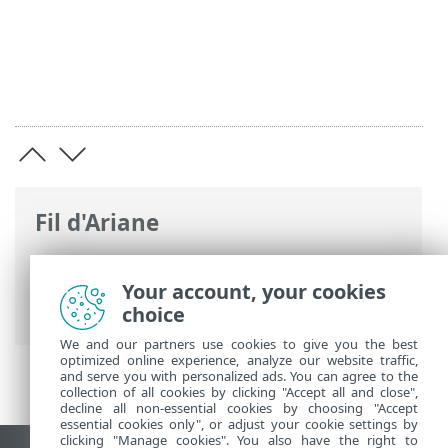
Fil d'Ariane
Aide en ligne d'ESET
>
ESET Small
Business Security
>
ESET Small Business
Your account, your cookies
Security
> Prévention
choice
We and our partners use cookies to give you the best
optimized online experience, analyze our website traffic,
and serve you with personalized ads. You can agree to the
collection of all cookies by clicking "Accept all and close",
decline all non-essential cookies by choosing "Accept
essential cookies only", or adjust your cookie settings by
clicking "Manage cookies". You also have the right to