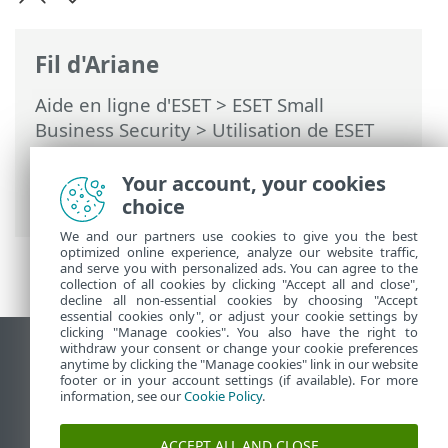
Fil d'Ariane
Aide en ligne d'ESET
>
ESET Small
Business Security
>
Utilisation de ESET
Small Business Security
>
Configuration
>
Protection du réseau
> Dépannage de
Your account, your cookies
l’accès au réseau
choice
We and our partners use cookies to give you the best
optimized online experience, analyze our website traffic,
and serve you with personalized ads. You can agree to the
collection of all cookies by clicking "Accept all and close",
decline all non-essential cookies by choosing "Accept
essential cookies only", or adjust your cookie settings by
clicking "Manage cookies". You also have the right to
withdraw your consent or change your cookie preferences
Afficher le site pour ordinateur de bureau
anytime by clicking the "Manage cookies" link in our website
footer or in your account settings (if available). For more
End of Life
information, see our
Cookie Policy
.
Base de connaissances ESET
Forum ESET
ACCEPT ALL AND CLOSE