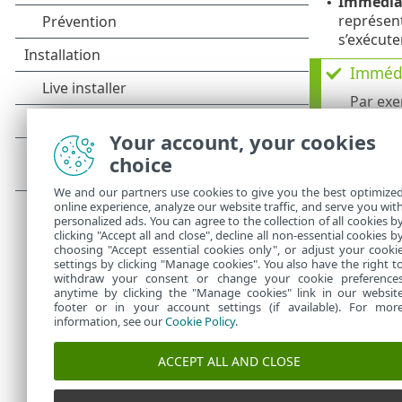
Immédiat
•
représent
s’exécut
Immédi
Par exe
depuis 
Your account, your cookies
La tâche
choice
L’o
•
se 
We and our partners use cookies to give you the best optimize
L’o
•
online experience, analyze our website traffic, and serve you wit
personalized ads. You can agree to the collection of all cookies b
dem
clicking "Accept all and close", decline all non-essential cookies b
choosing "Accept essential cookies only", or adjust your cooki
settings by clicking "Manage cookies". You also have the right t
withdraw your consent or change your cookie preference
anytime by clicking the "Manage cookies" link in our websit
footer or in your account settings (if available). For mor
information, see our
Cookie Policy
.
ACCEPT ALL AND CLOSE