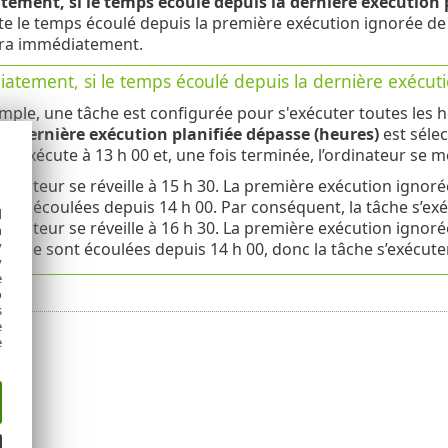
ement, si le temps écoulé depuis la dernière exécution p
e le temps écoulé depuis la première exécution ignorée de l
era immédiatement.
atement, si le temps écoulé depuis la dernière exécuti
mple, une tâche est configurée pour s'exécuter toutes les h
la dernière exécution planifiée dépasse (heures)
est sélec
 s’exécute à 13 h 00 et, une fois terminée, l’ordinateur se met
rdinateur se réveille à 15 h 30. La première exécution ignoré
sont écoulées depuis 14 h 00. Par conséquent, la tâche s’exé
d
rdinateur se réveille à 16 h 30. La première exécution ignoré
h
y
ie se sont écoulées depuis 14 h 00, donc la tâche s’exécu
y
e
o
s
e
e