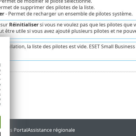
Permet de modifier le pilote sélectionné.
ermet de supprimer des pilotes de la liste.
er
- Permet de recharger un ensemble de pilotes système.
 sur
Réinitialiser
si vous ne voulez pas que les pilotes que 
ut être utile si vous avez ajouté plusieurs pilotes et ne pou
installation, la liste des pilotes est vide. ESET Small Busines
ps.
d
h
y
y
e
o
s
e
e
tatus Portal
Assistance régionale