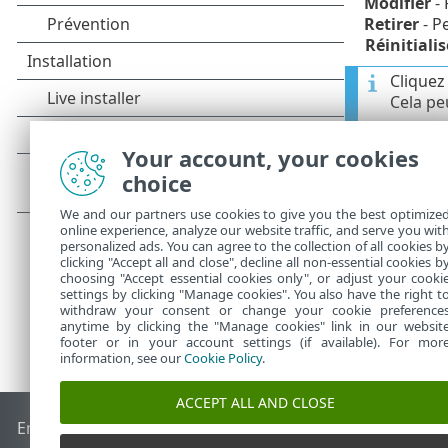
Modifier
- 
Retirer
- P
Réinitialis
Cliquez
Cela pe
Après l’
Your account, your cookies
du tem
choice
We and our partners use cookies to give you the best optimize
online experience, analyze our website traffic, and serve you wit
personalized ads. You can agree to the collection of all cookies b
clicking "Accept all and close", decline all non-essential cookies b
choosing "Accept essential cookies only", or adjust your cooki
settings by clicking "Manage cookies". You also have the right t
withdraw your consent or change your cookie preference
anytime by clicking the "Manage cookies" link in our websit
footer or in your account settings (if available). For mor
information, see our
Cookie Policy
.
ACCEPT ALL AND CLOSE
End of Life
Base de connaissances ESET
Forum ESET
ESET S