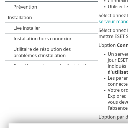
Connexio
•
Utiliser 
•
Sélectionnez 
serveur mand
Sélectionnez
mettre ESET S
L'option
Conn
Un serveu
•
jour ESET
indiqués 
d'utilisa
Les param
•
connecter
Votre ord
•
Explorer,
vous deve
l'absence
L'option par 
Utiliser une 