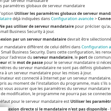
n par serveur mandataire
les paramètres globaux de serveur mandataire
l'option
Utiliser les paramètres globaux de serveur mand
ataire
déjà indiquées dans
Configuration avancée
>
Connec
Ne pas utiliser de serveur mandataire
pour préciser qu'au
mall Business Security à jour.
exion par un serveur mandataire
devrait être sélectionnée
r mandataire différent de celui défini dans
Configuration 
 Small Business Security. Dans cette configuration, les r
pour l'adresse du
serveur mandataire
, le
port
de communic
teur
et le
mot de passe
pour le serveur mandataire si néces
ètres du serveur mandataire ne sont pas définis globaleme
a à un serveur mandataire pour les mises à jour.
inateur est connecté à Internet par un serveur mandataire.
 pris au moment de l'installation du programme, mais s'ils s
z vous assurer que les paramètres du serveur mandataire i
 de modification, le programme ne pourra pas se connecter 
défaut pour le serveur mandataire est
Utiliser les paramè
connexion directe si le mandataire n'est pas disponible
- 