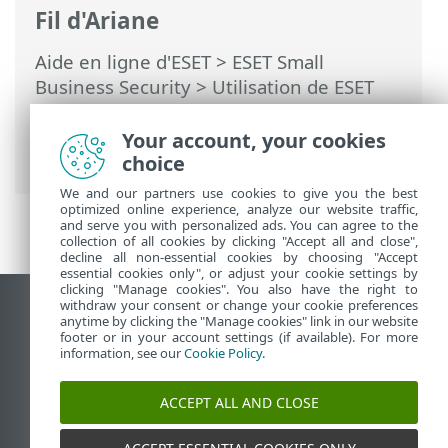
Fil d'Ariane
Aide en ligne d'ESET
>
ESET Small
Business Security
>
Utilisation de ESET
Small Business Security
>
Configuration
>
Protection de l'ordinateur
> Autorisations
Your account, your cookies
de l\'application
choice
We and our partners use cookies to give you the best
optimized online experience, analyze our website traffic,
and serve you with personalized ads. You can agree to the
collection of all cookies by clicking "Accept all and close",
decline all non-essential cookies by choosing "Accept
essential cookies only", or adjust your cookie settings by
clicking "Manage cookies". You also have the right to
withdraw your consent or change your cookie preferences
Afficher le site pour ordinateur de bureau
anytime by clicking the "Manage cookies" link in our website
footer or in your account settings (if available). For more
End of Life
information, see our
Cookie Policy
.
Base de connaissances ESET
Forum ESET
ACCEPT ALL AND CLOSE
ESET Status Portal
Assistance régionale