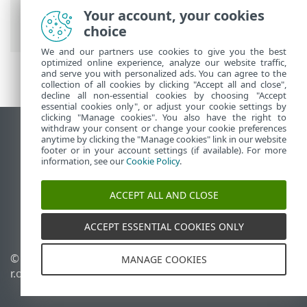
avancée
>
Protections
>
SSL/TLS
> Règles
Your account, your cookies
d’analyse de l’application
choice
We and our partners use cookies to give you the best
optimized online experience, analyze our website traffic,
and serve you with personalized ads. You can agree to the
collection of all cookies by clicking "Accept all and close",
decline all non-essential cookies by choosing "Accept
essential cookies only", or adjust your cookie settings by
clicking "Manage cookies". You also have the right to
withdraw your consent or change your cookie preferences
Afficher le site pour ordinateur de bureau
anytime by clicking the "Manage cookies" link in our website
footer or in your account settings (if available). For more
End of Life
information, see our
Cookie Policy
.
Base de connaissances ESET
Forum ESET
ACCEPT ALL AND CLOSE
ESET Status Portal
Assistance régionale
ACCEPT ESSENTIAL COOKIES ONLY
© 1992 - 2026 ESET, spol. s
Gérer les témoins
MANAGE COOKIES
r.o. - Tous droits réservés.
Politique relative aux
témoins