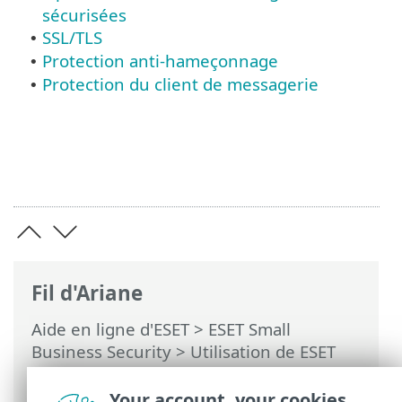
sécurisées
SSL/TLS
•
Protection anti-hameçonnage
•
Protection du client de messagerie
•
Fil d'Ariane
Aide en ligne d'ESET
>
ESET Small
Business Security
>
Utilisation de ESET
Small Business Security
>
Configuration
avancée
>
Analyse
> Analyseur du trafic
Your account, your cookies