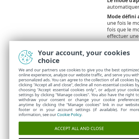
Le mode d’ap
automatiquem
Mode défini 
une fois le m
fois que le mo
effectuer une
Paramètres d
Your account, your cookies
créées dans l
choice
Détecti
We and our partners use cookies to give you the best optimize
online experience, analyze our website traffic, and serve you wit
La fonction 
personalized ads. You can agree to the collection of all cookies b
clicking "Accept all and close", decline all non-essential cookies b
lesquels il ex
choosing "Accept essential cookies only", or adjust your cooki
settings by clicking "Manage cookies". You also have the right t
withdraw your consent or change your cookie preference
anytime by clicking the "Manage cookies" link in our websit
footer or in your account settings (if available). For mor
information, see our
Cookie Policy
.
ACCEPT ALL AND CLOSE