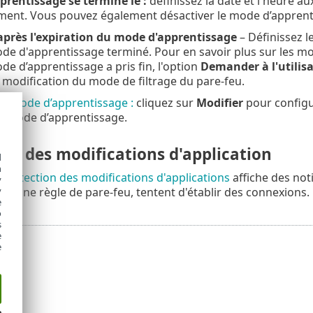
prentissage se termine le :
définissez la date et l'heure a
ent. Vous pouvez également désactiver le mode d’apprent
après l'expiration du mode d'apprentissage
– Définissez l
ode d'apprentissage terminé. Pour en savoir plus sur les mod
de d’apprentissage a pris fin, l'option
Demander à l'utilis
 modification du mode de filtrage du pare-feu.
u mode d’apprentissage :
cliquez sur
Modifier
pour configu
e mode d’apprentissage.
on des modifications d'application
d
h
de
détection des modifications d'applications
affiche des noti
y
y
iste une règle de pare-feu, tentent d'établir des connexions.
e
o
s
e
e