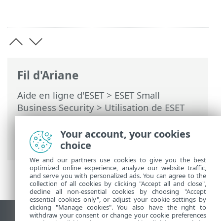
Fil d'Ariane
Aide en ligne d'ESET
>
ESET Small
Business Security
>
Utilisation de ESET
Small Business Security
>
Configuration
avancée
>
Protections
>
ThreatSense
>
Your account, your cookies
Autres paramètres ThreatSense
choice
We and our partners use cookies to give you the best
optimized online experience, analyze our website traffic,
and serve you with personalized ads. You can agree to the
collection of all cookies by clicking "Accept all and close",
decline all non-essential cookies by choosing "Accept
essential cookies only", or adjust your cookie settings by
clicking "Manage cookies". You also have the right to
withdraw your consent or change your cookie preferences
Afficher le site pour ordinateur de bureau