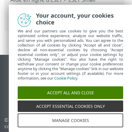
Business Security
>
Foire aux questions
>
Comment autoriser la communication
Your account, your cookies
pour une certaine application
choice
We and our partners use cookies to give you the best
optimized online experience, analyze our website traffic,
and serve you with personalized ads. You can agree to the
collection of all cookies by clicking "Accept all and close",
decline all non-essential cookies by choosing "Accept
essential cookies only", or adjust your cookie settings by
clicking "Manage cookies". You also have the right to
withdraw your consent or change your cookie preferences
Afficher le site pour ordinateur de bureau
anytime by clicking the "Manage cookies" link in our website
footer or in your account settings (if available). For more
End of Life
information, see our
Cookie Policy
.
Base de connaissances ESET
Forum ESET
ACCEPT ALL AND CLOSE
ESET Status Portal
Assistance régionale
ACCEPT ESSENTIAL COOKIES ONLY
© 1992 - 2026 ESET, spol. s
Gérer les témoins
MANAGE COOKIES
r.o. - Tous droits réservés.
Politique relative aux