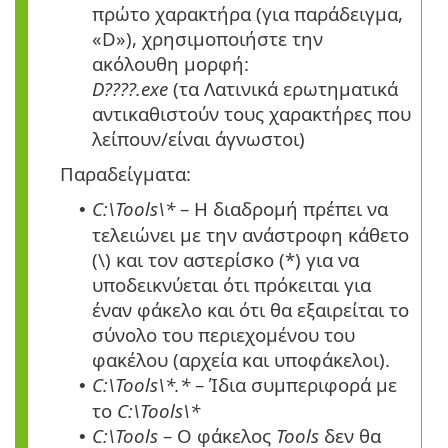
πρώτο χαρακτήρα (για παράδειγμα,
«D»), χρησιμοποιήστε την
ακόλουθη μορφή:
D????.exe
(τα Λατινικά ερωτηματικά
αντικαθιστούν τους χαρακτήρες που
λείπουν/είναι άγνωστοι)
Παραδείγματα:
C:\Tools\*
– Η διαδρομή πρέπει να
•
τελειώνει με την ανάστροφη κάθετο
(\) και τον αστερίσκο (*) για να
υποδεικνύεται ότι πρόκειται για
έναν φάκελο και ότι θα εξαιρείται το
σύνολο του περιεχομένου του
φακέλου (αρχεία και υποφάκελοι).
C:\Tools\*.*
– Ίδια συμπεριφορά με
•
το
C:\Tools\*
C:\Tools
– Ο φάκελος
Tools
δεν θα
•