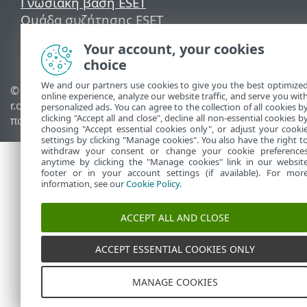
Γνωσιακή βάση ESET
Ομάδα συζήτησης ESET
ESET Status Portal
Your account, your cookies
Τοπική υποστήριξη
choice
We and our partners use cookies to give you the best optimize
© 1992 - 2026 ESET, spol. s
Διαχείριση cookies
online experience, analyze our website traffic, and serve you wit
r.o. - Με την επιφύλαξη
Πολιτική cookie
personalized ads. You can agree to the collection of all cookies b
clicking "Accept all and close", decline all non-essential cookies b
παντός δικαιώματος.
choosing "Accept essential cookies only", or adjust your cooki
settings by clicking "Manage cookies". You also have the right t
withdraw your consent or change your cookie preference
anytime by clicking the "Manage cookies" link in our websit
footer or in your account settings (if available). For mor
information, see our
Cookie Policy
.
ACCEPT ALL AND CLOSE
ACCEPT ESSENTIAL COOKIES ONLY
MANAGE COOKIES