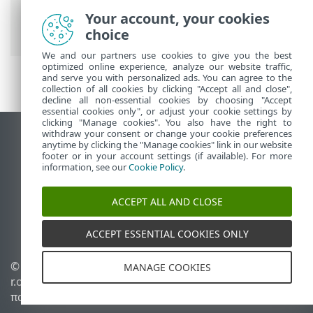
προχωρημένους
>
Ειδοποιήσεις
>
Your account, your cookies
Microsoft Windows® Update
choice
We and our partners use cookies to give you the best
optimized online experience, analyze our website traffic,
and serve you with personalized ads. You can agree to the
collection of all cookies by clicking "Accept all and close",
decline all non-essential cookies by choosing "Accept
essential cookies only", or adjust your cookie settings by
clicking "Manage cookies". You also have the right to
withdraw your consent or change your cookie preferences
Προβολή ιστότοπου επιφάνειας εργασίας
anytime by clicking the "Manage cookies" link in our website
footer or in your account settings (if available). For more
End of Life
information, see our
Cookie Policy
.
Γνωσιακή βάση ESET
Ομάδα συζήτησης ESET
ACCEPT ALL AND CLOSE
ESET Status Portal
Τοπική υποστήριξη
ACCEPT ESSENTIAL COOKIES ONLY
© 1992 - 2026 ESET, spol. s
Διαχείριση cookies
MANAGE COOKIES
r.o. - Με την επιφύλαξη
Πολιτική cookie
παντός δικαιώματος.