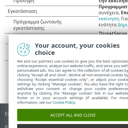
την εκκίνησ
Προγραμματ
συνέχεια,
Επ
εκκίνηση
. Γι
ενότητα
Δημι
ThreatSense
ελέγξετε και
Your account, your cookies
πληροφορίες
choice
We and our partners use cookies to give you the best optimize
online experience, analyze our website traffic, and serve you wit
personalized ads. You can agree to the collection of all cookies b
clicking "Accept all and close", decline all non-essential cookies b
choosing "Accept essential cookies only", or adjust your cooki
settings by clicking "Manage cookies". You also have the right t
withdraw your consent or change your cookie preference
anytime by clicking the "Manage cookies" link in our websit
footer or in your account settings (if available). For mor
information, see our
Cookie Policy
.
End of Life
Γνωσιακή βάση ESET
Ομάδα συζήτησης ESET
E
ACCEPT ALL AND CLOSE
© 1992 - 2026 ESET, spol. s r.o. - Με την επιφύλαξη παντός δικαιώ