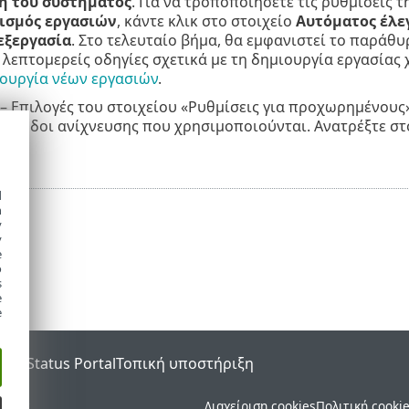
η του συστήματος
. Για να τροποποιήσετε τις ρυθμίσεις τ
ισμός εργασιών
, κάντε κλικ στο στοιχείο
Αυτόματος έλε
εξεργασία
. Στο τελευταίο βήμα, θα εμφανιστεί το παράθ
α λεπτομερείς οδηγίες σχετικά με τη δημιουργία εργασίας
ουργία νέων εργασιών
.
– Επιλογές του στοιχείου «Ρυθμίσεις για προχωρημένους»
 μέθοδοι ανίχνευσης που χρησιμοποιούνται. Ανατρέξτε σ
.
d
h
y
y
e
o
s
e
e
SET Status Portal
Τοπική υποστήριξη
ματος.
Διαχείριση cookies
Πολιτική cooki