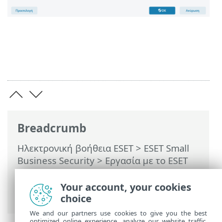
Breadcrumb
Ηλεκτρονική βοήθεια ESET
>
ESET Small
Business Security
>
Εργασία με το ESET
Small Business Security
>
Ρυθμίσεις για
προχωρημένους
>
Περιβάλλον χρήστη
>
Your account, your cookies
Στοιχεία διασύνδεσης χρήστη
choice
We and our partners use cookies to give you the best
optimized online experience, analyze our website traffic,