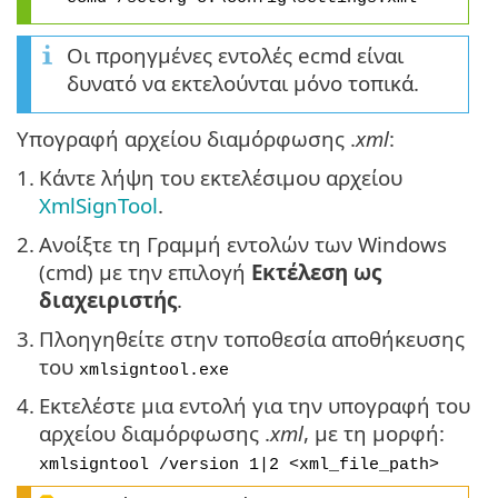
Οι προηγμένες εντολές ecmd είναι
δυνατό να εκτελούνται μόνο τοπικά.
Υπογραφή αρχείου διαμόρφωσης .
xml
:
1.
Κάντε λήψη του εκτελέσιμου αρχείου
XmlSignTool
.
2.
Ανοίξτε τη Γραμμή εντολών των Windows
(cmd) με την επιλογή
Εκτέλεση ως
διαχειριστής
.
3.
Πλοηγηθείτε στην τοποθεσία αποθήκευσης
του
xmlsigntool.exe
4.
Εκτελέστε μια εντολή για την υπογραφή του
αρχείου διαμόρφωσης .
xml
, με τη μορφή:
xmlsigntool /version 1|2 <xml_file_path>