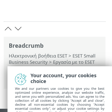
Breadcrumb
Ηλεκτρονική βοήθεια ESET
>
ESET Small
Business Security
>
Εργασία με το ESET
Small Business Security
>
Λογαριασμός
ESET HOME
>
Συνδεθείτε στο ESET HOME
Your account, your cookies
> Σύνδεση στο ESET HOME
choice
We and our partners use cookies to give you the best
optimized online experience, analyze our website traffic,
and serve you with personalized ads. You can agree to the
collection of all cookies by clicking "Accept all and close",
decline all non-essential cookies by choosing "Accept
essential cookies only", or adjust your cookie settings by