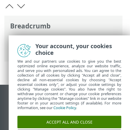
Breadcrumb
Ηλεκτρονική βοήθεια ESET
>
ESET Small
Business Security
>
Ξεκινώντας
>
Your account, your cookies
Ενεργοποίηση Anti-Theft
choice
We and our partners use cookies to give you the best
optimized online experience, analyze our website traffic,
and serve you with personalized ads. You can agree to the
collection of all cookies by clicking "Accept all and close",
decline all non-essential cookies by choosing "Accept
essential cookies only", or adjust your cookie settings by
clicking "Manage cookies". You also have the right to
withdraw your consent or change your cookie preferences
Προβολή ιστότοπου επιφάνειας εργασίας
anytime by clicking the "Manage cookies" link in our website
footer or in your account settings (if available). For more
End of Life
information, see our
Cookie Policy
.
Γνωσιακή βάση ESET
Ομάδα συζήτησης ESET
ACCEPT ALL AND CLOSE
ESET Status Portal