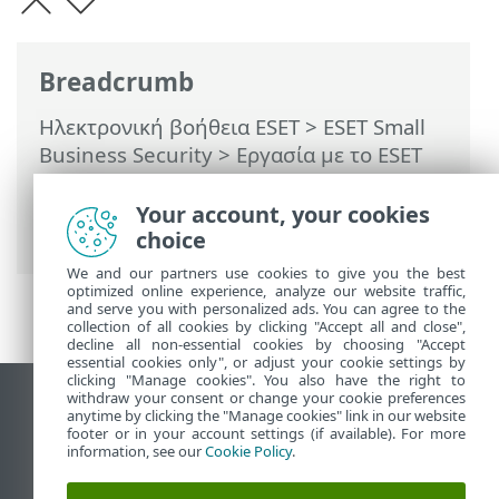
Breadcrumb
Ηλεκτρονική βοήθεια ESET
>
ESET Small
Business Security
>
Εργασία με το ESET
Small Business Security
>
Ρυθμίσεις
>
Εργαλεία ασφαλείας
> Ασφαλείς
Your account, your cookies
τραπεζικές συναλλαγές και περιήγηση
choice
We and our partners use cookies to give you the best
optimized online experience, analyze our website traffic,
and serve you with personalized ads. You can agree to the
collection of all cookies by clicking "Accept all and close",
decline all non-essential cookies by choosing "Accept
essential cookies only", or adjust your cookie settings by
clicking "Manage cookies". You also have the right to
withdraw your consent or change your cookie preferences
Προβολή ιστότοπου επιφάνειας εργασίας
anytime by clicking the "Manage cookies" link in our website
footer or in your account settings (if available). For more
End of Life
information, see our
Cookie Policy
.
Γνωσιακή βάση ESET
Ομάδα συζήτησης ESET